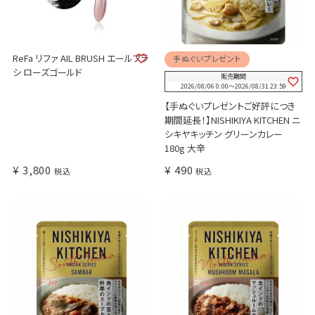
ReFa リファ AIL BRUSH エールブラ
手ぬぐいプレゼント
シ ローズゴールド
販売期間
2026/08/06 0:00
〜
2026/08/31 23:59
【手ぬぐいプレゼントご好評につき
期間延長！】NISHIKIYA KITCHEN ニ
シキヤキッチン グリーンカレー
180g 大辛
¥
3,800
¥
490
税込
税込