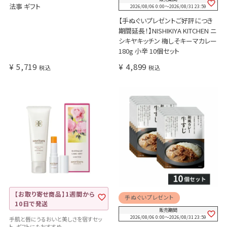
法事 ギフト
2026/08/06 0:00
〜
2026/08/31 23:59
【手ぬぐいプレゼントご好評につき
期間延長！】NISHIKIYA KITCHEN ニ
シキヤキッチン 梅しそキーマカレー
180g 小辛 10個セット
¥
5,719
¥
4,899
税込
税込
【お取り寄せ商品】1週間から
手ぬぐいプレゼント
10日で発送
販売期間
2026/08/06 0:00
〜
2026/08/31 23:59
手肌と唇にうるおいと美しさを宿すセッ
ト。ギフトにもおすすめ