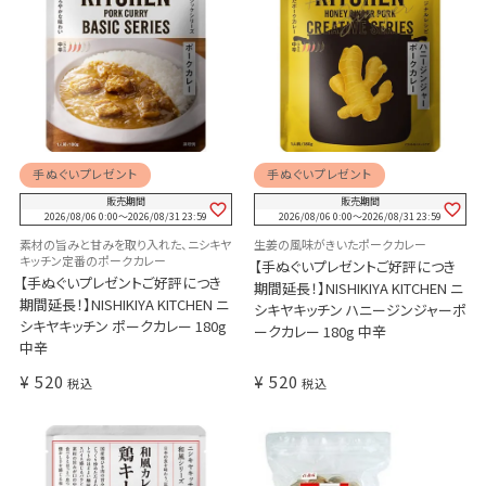
手ぬぐいプレゼント
手ぬぐいプレゼント
販売期間
販売期間
2026/08/06 0:00
〜
2026/08/31 23:59
2026/08/06 0:00
〜
2026/08/31 23:59
素材の旨みと甘みを取り入れた、ニシキヤ
生姜の風味がきいたポークカレー
キッチン定番のポークカレー
【手ぬぐいプレゼントご好評につき
【手ぬぐいプレゼントご好評につき
期間延長！】NISHIKIYA KITCHEN ニ
期間延長！】NISHIKIYA KITCHEN ニ
シキヤキッチン ハニージンジャーポ
シキヤキッチン ポークカレー 180g
ークカレー 180g 中辛
中辛
¥
520
¥
520
税込
税込