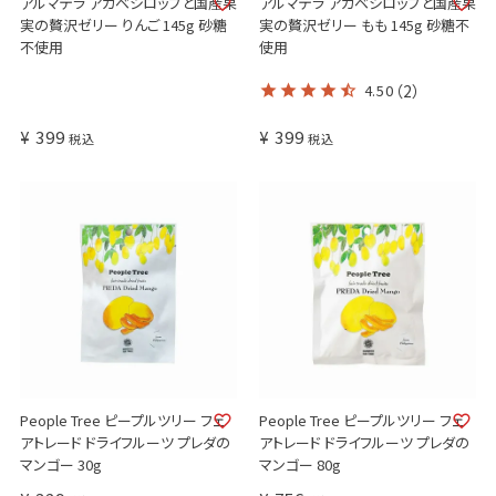
アルマテラ アガベシロップと国産果
アルマテラ アガベシロップと国産果
実の贅沢ゼリー もも 145g 砂糖不
実の贅沢ゼリー りんご 145g 砂糖
使用
不使用
4.50
（2）
¥
399
¥
399
税込
税込
People Tree ピープルツリー フェ
People Tree ピープルツリー フェ
アトレード ドライフルーツ プレダの
アトレード ドライフルーツ プレダの
マンゴー 30g
マンゴー 80g