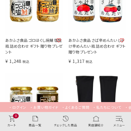
あかふさ食品 ゴロほぐし焼鯖 塩鮭
あかふさ食品 さば辛めんたい しゃ
瓶 詰め合わせ ギフト 贈り物 プレゼ
け辛めんたい 瓶 詰め合わせ ギフト
ント
贈り物 プレゼント
¥
1,248
¥
1,317
税込
税込
ログイン
お買い物ガイド
よくあるご質問
私たちについて
0