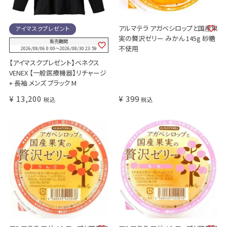
アルマテラ アガベシロップと国産果
アイマスクプレゼント
実の贅沢ゼリー みかん 145g 砂糖
販売期間
不使用
2026/08/06 0:00
〜
2026/08/30 23:59
【アイマスクプレゼント】ベネクス
VENEX 【一般医療機器】リチャージ
+ 長袖 メンズ ブラック M
¥
13,200
¥
399
税込
税込