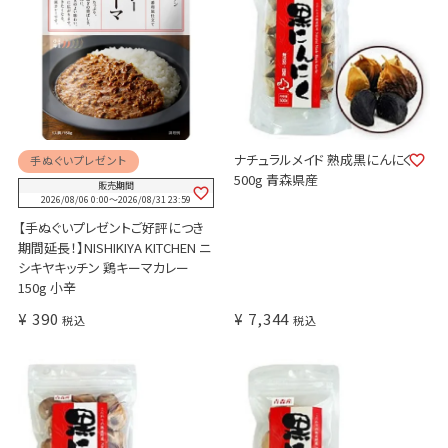
ナチュラルメイド 熟成黒にんにく
手ぬぐいプレゼント
500g 青森県産
販売期間
2026/08/06 0:00
〜
2026/08/31 23:59
【手ぬぐいプレゼントご好評につき
期間延長！】NISHIKIYA KITCHEN ニ
シキヤキッチン 鶏キーマカレー
150g 小辛
¥
390
¥
7,344
税込
税込