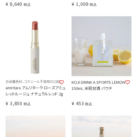
¥
8,640
¥
1,009
税込
税込
合成着色料、コチニール不使用の口紅。
KOJI DRINK A SPORTS LEMON
amritara アムリターラ ローズアミュ
150mL 米糀甘酒 パウチ
レットルージュ ナチュラルレッド 2g
¥
3,850
¥
453
税込
税込