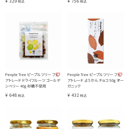
¥
329
¥
756
税込
税込
People Tree ピープルツリー フェ
People Tree ピープルツリー フェ
アトレード ドライフルーツ ゴールデ
アトレード ようかん チョコ 50g オー
ンベリー 40g 砂糖不使用
ガニック
¥
648
¥
432
税込
税込