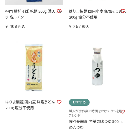
神門 韃靼そば 乾麺 200g 満天きら
はりま製麺 国内小麦 無塩そうめん
り 高ルチン
200g 塩分不使用
¥
408
¥
267
税込
税込
はりま製麺 国内麦 無塩うどん
おすすめ
200g 塩分不使用
職人が手作業で時間をかけてダシを取り
ブレンド
佐々長醸造 老舗の味つゆ 500ml
めんつゆ