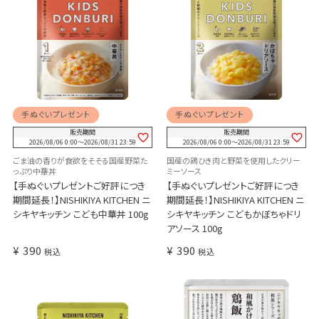
手ぬぐいプレゼント
手ぬぐいプレゼント
販売期間
販売期間
2026/08/06 0:00
〜
2026/08/31 23:59
2026/08/06 0:00
〜
2026/08/31 23:59
ごま油の香りが食欲をそそる国産野菜た
国産の鶏ひき肉と野菜を使用したクリー
っぷり中華丼
ミーソース
【手ぬぐいプレゼントご好評につき
【手ぬぐいプレゼントご好評につき
期間延長！】NISHIKIYA KITCHEN ニ
期間延長！】NISHIKIYA KITCHEN ニ
シキヤキッチン こども中華丼 100g
シキヤキッチン こどもかぼちゃドリ
アソース 100g
¥
390
¥
390
税込
税込