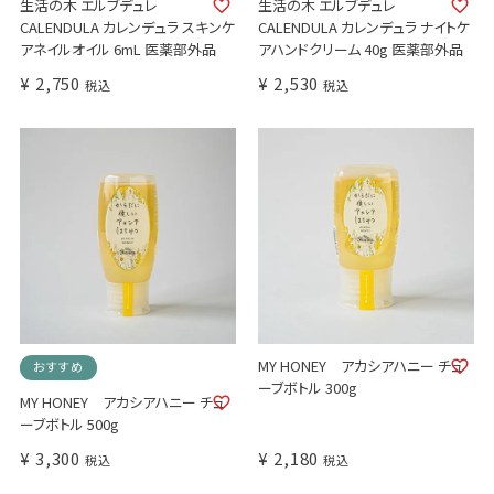
生活の木 エルブデュレ
生活の木 エルブデュレ
CALENDULA カレンデュラ スキンケ
CALENDULA カレンデュラ ナイトケ
アネイルオイル 6mL 医薬部外品
アハンドクリーム 40g 医薬部外品
¥
2,750
¥
2,530
税込
税込
MY HONEY アカシアハニー チュ
おすすめ
ーブボトル 300g
MY HONEY アカシアハニー チュ
ーブボトル 500g
¥
3,300
¥
2,180
税込
税込