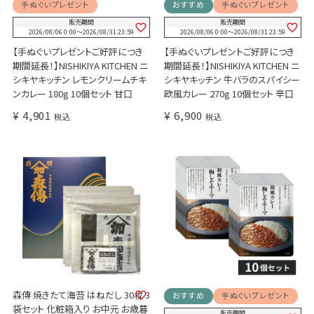
手ぬぐいプレゼント
おすすめ
手ぬぐいプレゼント
販売期間
販売期間
2026/08/06 0:00
〜
2026/08/31 23:59
2026/08/06 0:00
〜
2026/08/31 23:59
【手ぬぐいプレゼントご好評につき
【手ぬぐいプレゼントご好評につき
期間延長！】NISHIKIYA KITCHEN ニ
期間延長！】NISHIKIYA KITCHEN ニ
シキヤキッチン レモンクリームチキ
シキヤキッチン 牛バラのスパイシー
ンカレー 180g 10個セット 甘口
欧風カレー 270g 10個セット 辛口
¥
4,901
¥
6,900
税込
税込
森傳 焼きたて海苔 はねだし 30枚 3
おすすめ
手ぬぐいプレゼント
袋セット 化粧箱入り お中元 お歳暮
販売期間