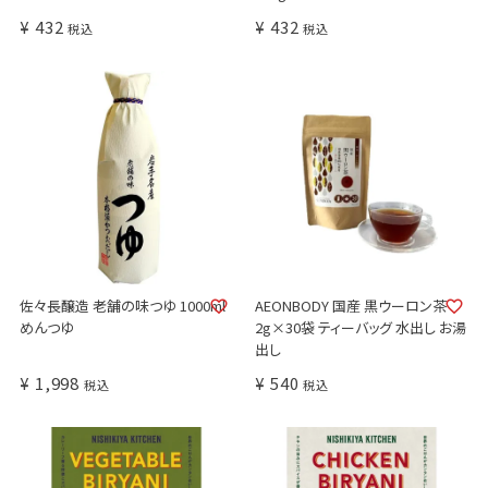
¥
432
¥
432
税込
税込
佐々長醸造 老舗の味つゆ 1000ml
AEONBODY 国産 黒ウーロン茶
めんつゆ
2g×30袋 ティーバッグ 水出し お湯
出し
¥
1,998
¥
540
税込
税込