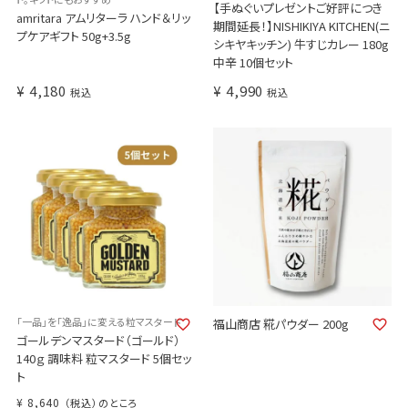
【手ぬぐいプレゼントご好評につき
amritara アムリターラ ハンド＆リッ
期間延長！】NISHIKIYA KITCHEN(ニ
プケアギフト 50g+3.5g
シキヤキッチン) 牛すじカレー 180g
中辛 10個セット
¥
4,180
¥
4,990
税込
税込
「一品」を「逸品」に変える粒マスタード
福山商店 糀パウダー 200g
ゴールデンマスタード（ゴールド）
140ｇ 調味料 粒マスタード 5個セッ
ト
¥
8,640
（税込）のところ