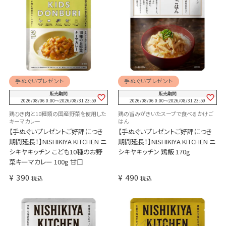
手ぬぐいプレゼント
手ぬぐいプレゼント
販売期間
販売期間
2026/08/06 0:00
〜
2026/08/31 23:59
2026/08/06 0:00
〜
2026/08/31 23:59
鶏ひき肉と10種類の国産野菜を使用した
鶏の旨みがきいたスープで食べるかけご
キーマカレー
はん
【手ぬぐいプレゼントご好評につき
【手ぬぐいプレゼントご好評につき
期間延長！】NISHIKIYA KITCHEN ニ
期間延長！】NISHIKIYA KITCHEN ニ
シキヤキッチン こども10種のお野
シキヤキッチン 鶏飯 170g
菜キーマカレー 100g 甘口
¥
390
¥
490
税込
税込