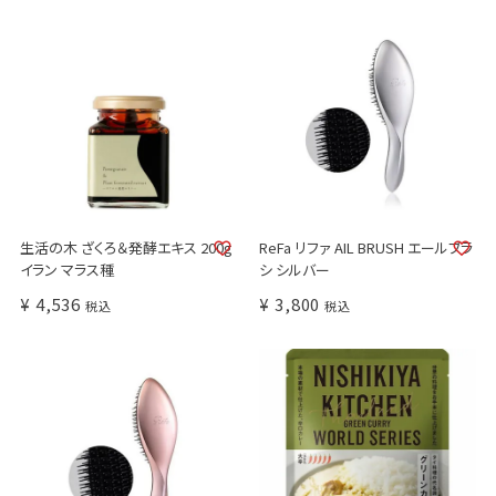
生活の木 ざくろ＆発酵エキス 200g
ReFa リファ AIL BRUSH エールブラ
イラン マラス種
シ シルバー
¥
4,536
¥
3,800
税込
税込