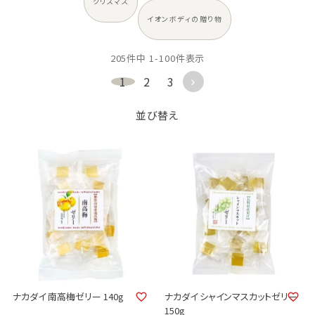
クリスマス
イオンボディの贈り物
205
件中
1
-
100
件表示
1
2
3
並び替え
ナカダイ 南高梅ゼリー 140g
ナカダイ シャインマスカットゼリー
150g