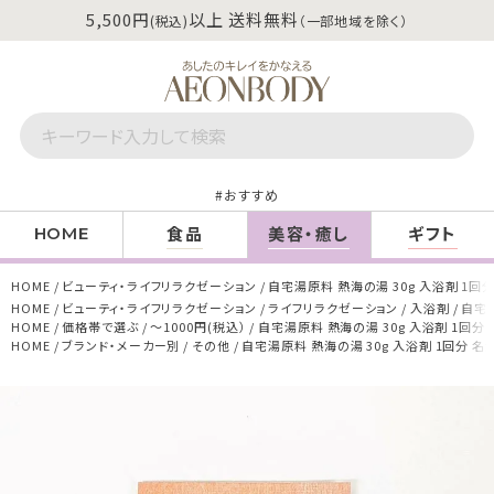
5,500円
以上 送料無料
(税込)
（一部地域を除く）
おすすめ
食品
美容・癒し
ギフト
HOME
HOME
ビューティ・ライフリラクゼーション
自宅湯原料 熱海の湯 30g 入浴剤 1回分
HOME
ビューティ・ライフリラクゼーション
ライフリラクゼーション
入浴剤
自宅湯
HOME
価格帯で選ぶ
～1000円(税込）
自宅湯原料 熱海の湯 30g 入浴剤 1回分
HOME
ブランド・メーカー別
その他
自宅湯原料 熱海の湯 30g 入浴剤 1回分 名