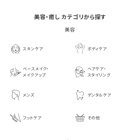
美容・癒し カテゴリから探す
ビタブリッドCヘアー
LPLP（ルプルプ） エッ
茅沼順子薬局 Jun
美容
EX(医薬部外品）
センスカラートリートメン
KAYANUMA ジ
ト エボニーブラック
ヤヌマ カドゥー 
8,726
ャンプー 200ml
3,630
スキンケア
ボディケア
2,970
ベースメイク・
ヘアケア・
メイクアップ
スタイリング
メンズ
デンタルケア
フットケア
その他