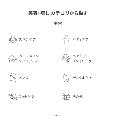
美容・癒し カテゴリから探す
ビタブリッドCヘアー
LPLP（ルプルプ） エッ
茅沼順子薬局 Jun
美容
EX(医薬部外品）
センスカラートリートメン
KAYANUMA ジ
ト エボニーブラック
ヤヌマ カドゥー 
8,726
ャンプー 200ml
3,630
スキンケア
ボディケア
2,970
ベースメイク・
ヘアケア・
メイクアップ
スタイリング
メンズ
デンタルケア
フットケア
その他