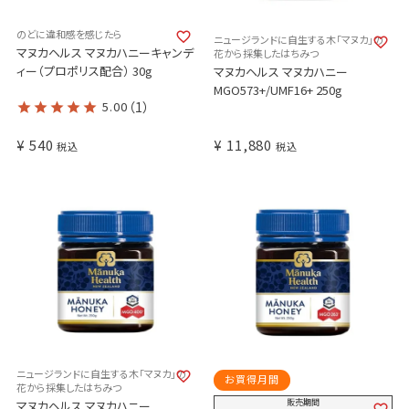
のどに違和感を感じたら
ニュージランドに自生する木「マヌカ」の
マヌカヘルス マヌカハニーキャンデ
花から採集したはちみつ
ィー（プロポリス配合） 30g
マヌカヘルス マヌカハニー
MGO573+/UMF16+ 250g
5.00
（1）
¥
540
¥
11,880
税込
税込
ニュージランドに自生する木「マヌカ」の
お買得月間
花から採集したはちみつ
販売期間
マヌカヘルス マヌカハニー