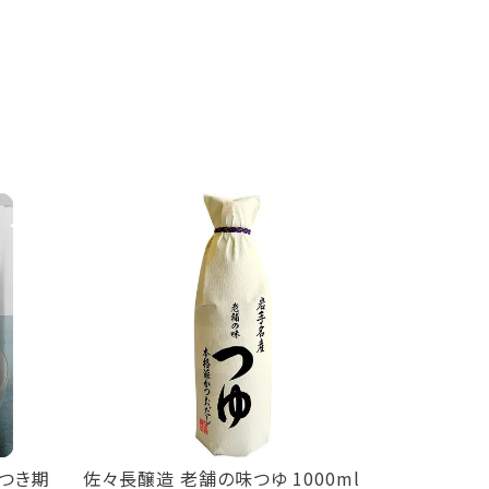
につき期
佐々長醸造 老舗の味つゆ 1000ml
せとだ レモ