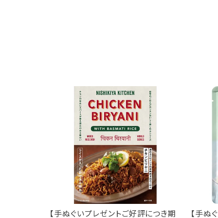
評につき期
【手ぬぐいプレゼントご好評につき期
【手ぬ