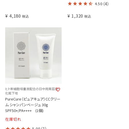
4.50
（4）
¥
4,180
¥
1,320
税込
税込
ヒト幹細胞培養液配合の日中用美容液・
化粧下地
PureCure（ピュアキュア）CCクリー
ム シャンパンベージュ 30g
SPF50+/PA++++ (1個)
在庫切れ
5.00
（1）