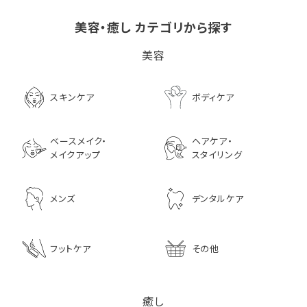
美容・癒し カテゴリから探す
ビタブリッドCヘアー
LPLP（ルプルプ） エッ
茅沼順子薬局 Jun
美容
EX(医薬部外品）
センスカラートリートメン
KAYANUMA ジ
ト エボニーブラック
ヤヌマ カドゥー 
8,726
ャンプー 200ml
3,630
スキンケア
ボディケア
2,970
ベースメイク・
ヘアケア・
メイクアップ
スタイリング
メンズ
デンタルケア
フットケア
その他
癒し