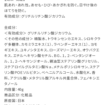
肌あれ・あれ性。あせも・ひび・あかぎれを防ぐ。日やけ後の
ほてりを防ぐ。
有効成分：グリチルリチン酸ジカリウム
全成分：
＜有効成分＞ グリチルリチン酸ジカリウム
＜その他の成分＞ 精製水、トウキンセンカエキス、シロキクラ
ゲ多糖体、カモミラエキス（１）、ラベンダーエキス（１）、ヨモ
ギエキス、ユキノシタエキス、ローズマリーエキス、オウバクエ
キス、エチルヘキサン酸セチル、ＢＧ、１，２-ペンタンジオー
ル、１，２-ヘキサンジオール、親油型ステアリン酸グリセリル、
ステアロイルグルタミン酸Ｎａ、メチルポリシロキサン、ステア
リン酸ＰＯＥソルビタン、ベヘニルアルコール、水酸化Ｋ、香
料、アクリル酸・メタクリル酸アルキル共重合体、フェノキシエ
タノール
内容量：40g
商品区分：化粧品
原産国：日本