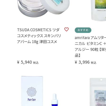
TSUDA COSMETICS ツダ
おすすめ
コスメティックス スキンバリ
amritara アムリ
アバーム 18g 津田コスメ
ニカル ビタミンC 
アルジー 90粒 【
品】
¥
5,940
¥
3,996
税込
税込