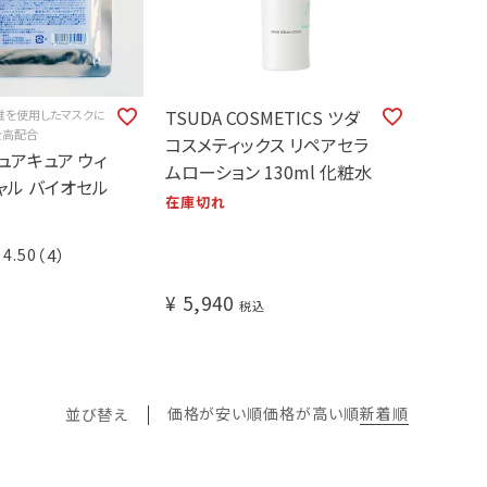
TSUDA COSMETICS ツダ
維を使用したマスクに
を高配合
コスメティックス リペアセラ
 ピュアキュア ウィ
ムローション 130ml 化粧水
ャル バイオセル
在庫切れ
4.50
（4）
¥
5,940
税込
価格が安い順
価格が高い順
新着順
並び替え