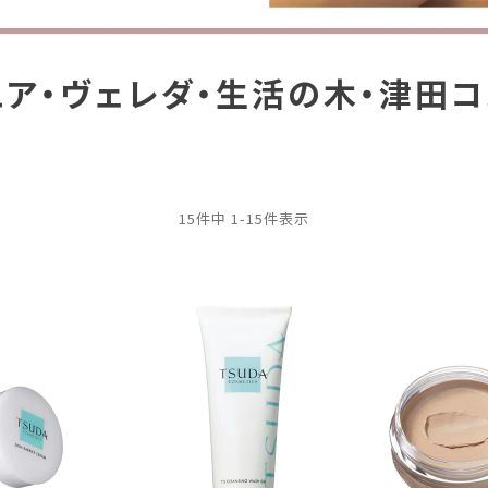
ュア・ヴェレダ・生活の木・津田コ
15
件中
1
-
15
件表示