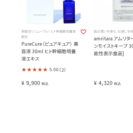
新配合リニューアル！ ヒト幹細胞培養液
肌の潤いを保ち、お通じを
配合
amritara アムリ
PureCure（ピュアキュア） 美
ンモイストキープ 30
容液 30ml ヒト幹細胞培養
能性表示食品]
液エキス
5.00
（2）
¥
9,900
¥
4,320
税込
税込