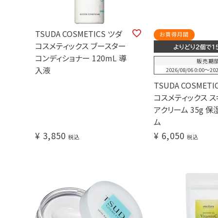
TSUDA COSMETICS ツダ
お買得月間
コスメティックス ブースター
コンディショナー 120mL 導
販売期
入液
2026/08/06 0:00
〜
202
TSUDA COSMETI
コスメティックス 
アクリーム 35g 
ム
¥
3,850
¥
6,050
税込
税込