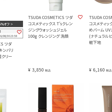
TSUDA COSMETICS ツダ
TSUDA COS
コスメティックス T'sクレン
コスメティッ
ジングウォッシュジェル
めバーム U
間
100g クレンジング 洗顔
(ナチュラルピン
6/08/30 23:59
粧下地
CS ツダ
スキンバリ
保湿クリー
¥
3,850
¥
6,160
税込
税込