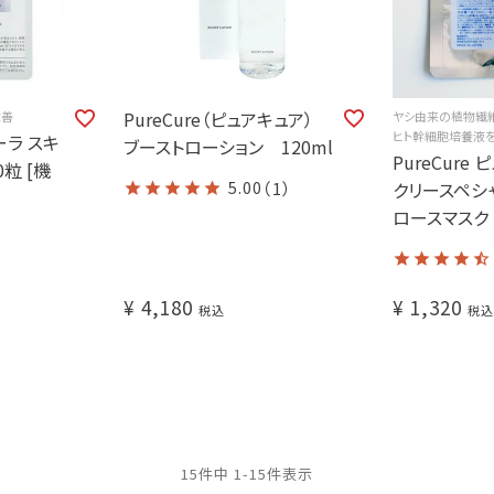
PureCure（ピュアキュア）
改善
ヤシ由来の植物繊
ヒト幹細胞培養液
ターラ スキ
ブーストローション 120ml
PureCure
粒 [機
5.00
（1）
クリースペシ
ロースマスク
¥
4,180
¥
1,320
税込
税込
15
件中
1
-
15
件表示