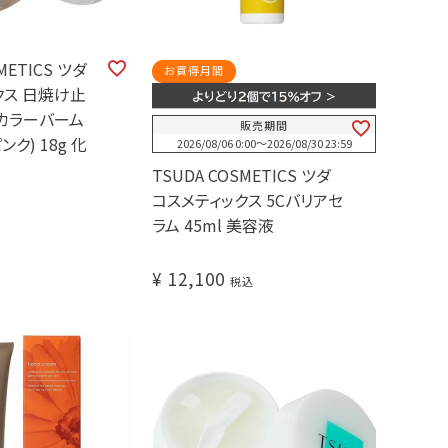
METICS ツダ
お買得月間
クス 日焼け止
Vカラーバーム
販売期間
ク) 18g 化
2026/08/06 0:00
〜
2026/08/30 23:59
TSUDA COSMETICS ツダ
コスメティックス 5Cバリアセ
ラム 45ml 美容液
¥
12,100
税込