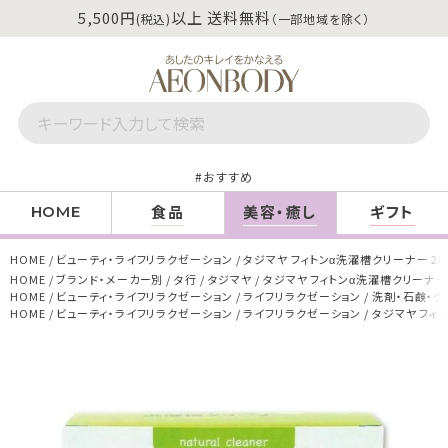
5,500円
以上 送料無料
(税込)
（一部地域を除く）
おすすめ
食品
美容・癒し
ギフト
HOME
HOME
ビューティ・ライフリラクゼーション
タジマヤ フィトンα洗濯槽クリーナー 2
HOME
ブランド・メーカー別
タ行
タジマヤ
タジマヤ フィトンα洗濯槽クリーナー
HOME
ビューティ・ライフリラクゼーション
ライフリラクゼーション
洗剤・石鹸・ク
HOME
ビューティ・ライフリラクゼーション
ライフリラクゼーション
タジマヤ フィ