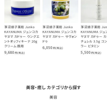
茅沼順子薬局 Junko
茅沼順子薬局 Junko
茅沼順子薬局 Jun
KAYANUMA ジュンコカ
KAYANUMA ジュンコカ
KAYANUMA ジ
ヤヌマ カドゥー ウングエ
ヤヌマ カドゥー サヴォン
ヤヌマ カドゥー 
ントオッフィキーナ 20g
ドゥ
チュレル 3.5g コ
クリーム 顔用
ラー ビタミン
6,050
9,680
5,500
美容・癒し カテゴリから探す
ビタブリッドCヘアー
LPLP（ルプルプ） エッ
茅沼順子薬局 Jun
美容
EX(医薬部外品）
センスカラートリートメン
KAYANUMA ジ
ト エボニーブラック
ヤヌマ カドゥー 
8,726