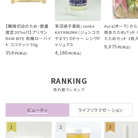
【期限切迫のため・数量
茅沼順子薬局/Junko
Aura(オーラ）か
限定20％off】アリサン
KAYANUMA（ジュンコカ
側あたためパッド
RAW BITE 有機ローバイ
ヤヌマ) カドゥー レシヴド
たためセット 3枚
ト ココナッツ 50g
ゥリュクス
9,075
354
4,180
RANKING
売れ筋ランキング
ビューティ
ライフリラクゼーション