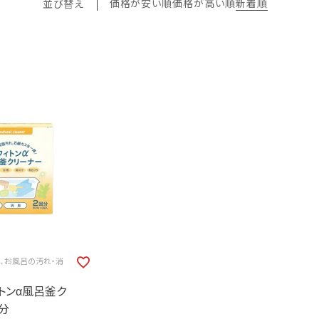
価格が安い順
価格が高い順
新着順
並び替え
で、お風呂の汚れ・消
ィトンα風呂釜ク
分