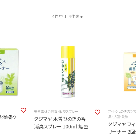
4
件中
1
-
4
件表示
フィトンαのチカラ
天然素材の芳香・消臭スプレー
α洗濯槽ク
臭・抗菌・洗浄
タジマヤ 木曽ひのきの香
タジマヤ フ
消臭スプレー 100ml 無色
リーナー 2回