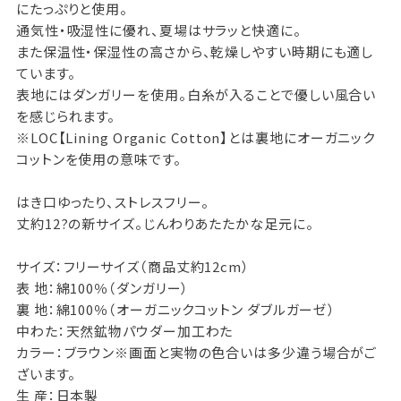
にたっぷりと使用。
通気性・吸湿性に優れ、夏場はサラッと快適に。
また保温性・保湿性の高さから、乾燥しやすい時期にも適し
ています。
表地にはダンガリーを使用。白糸が入ることで優しい風合い
を感じられます。
※LOC【Lining Organic Cotton】とは裏地にオーガニック
コットンを使用の意味です。
はき口ゆったり、ストレスフリー。
丈約12?の新サイズ。じんわりあたたかな足元に。
サイズ：フリーサイズ（商品丈約12cm）
表 地：綿100％（ダンガリー）
裏 地：綿100％（オーガニックコットン ダブルガーゼ）
中わた：天然鉱物パウダー加工わた
カラー：ブラウン※画面と実物の色合いは多少違う場合がご
ざいます。
生 産：日本製