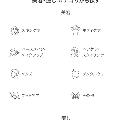
美容・癒し カテゴリから探す
ビタブリッドCヘアー
LPLP（ルプルプ） エッ
ユヌフルール フレ
美容
EX(医薬部外品）
センスカラートリートメン
スオイル ミント 1L
ト エボニーブラック
8,726
4,180
3,630
スキンケア
ボディケア
ベースメイク・
ヘアケア・
メイクアップ
スタイリング
メンズ
デンタルケア
フットケア
その他
癒し