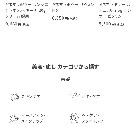
ヤヌマ カドゥー ウングエ
ヤヌマ カドゥー サヴォン
ヤヌマ カドゥー 
ントオッフィキーナ 20g
ドゥ
チュレル 3.5g コ
クリーム 顔用
ラー ビタミン
6,050
9,680
5,500
美容・癒し カテゴリから探す
ビタブリッドCヘアー
LPLP（ルプルプ） エッ
茅沼順子薬局 Jun
美容
EX(医薬部外品）
センスカラートリートメン
KAYANUMA ジ
ト エボニーブラック
ヤヌマ カドゥー 
8,726
ャンプー 200ml
3,630
スキンケア
ボディケア
2,970
ベースメイク・
ヘアケア・
メイクアップ
スタイリング