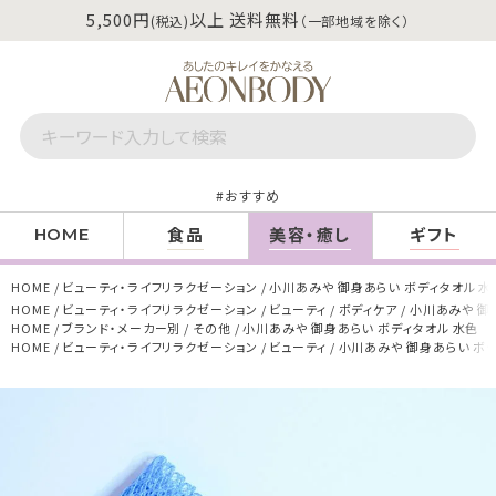
5,500円
以上 送料無料
(税込)
（一部地域を除く）
おすすめ
食品
美容・癒し
ギフト
HOME
HOME
ビューティ・ライフリラクゼーション
小川あみや 御身あらい ボディタオル 水
HOME
ビューティ・ライフリラクゼーション
ビューティ
ボディケア
小川あみや 御
HOME
ブランド・メーカー別
その他
小川あみや 御身あらい ボディタオル 水色
HOME
ビューティ・ライフリラクゼーション
ビューティ
小川あみや 御身あらい ボデ