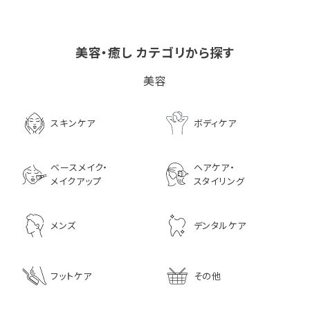
美容・癒し カテゴリから探す
ビタブリッドCヘアー
LPLP（ルプルプ） エッ
茅沼順子薬局 Jun
美容
EX(医薬部外品）
センスカラートリートメン
KAYANUMA ジ
ト エボニーブラック
ヤヌマ カドゥー 
8,726
ャンプー 200ml
3,630
スキンケア
ボディケア
2,970
ベースメイク・
ヘアケア・
メイクアップ
スタイリング
メンズ
デンタルケア
フットケア
その他