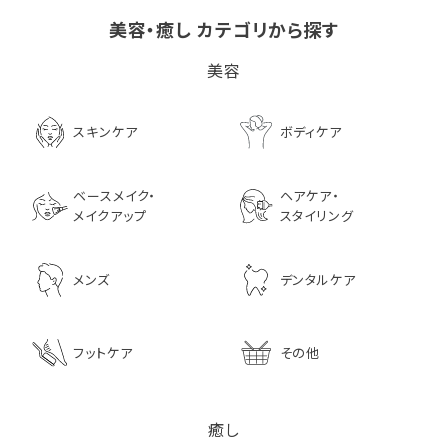
美容・癒し カテゴリから探す
ビタブリッドCヘアー
LPLP（ルプルプ） エッ
茅沼順子薬局 Jun
美容
EX(医薬部外品）
センスカラートリートメン
KAYANUMA ジ
ト エボニーブラック
ヤヌマ カドゥー 
8,726
ャンプー 200ml
3,630
スキンケア
ボディケア
2,970
ベースメイク・
ヘアケア・
メイクアップ
スタイリング
メンズ
デンタルケア
フットケア
その他
癒し