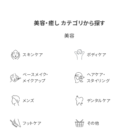
美容・癒し カテゴリから探す
ビタブリッドCヘアー
LPLP（ルプルプ） エッ
茅沼順子薬局 Jun
美容
EX(医薬部外品）
センスカラートリートメン
KAYANUMA ジ
ト エボニーブラック
ヤヌマ カドゥー 
8,726
ャンプー 200ml
3,630
スキンケア
ボディケア
2,970
ベースメイク・
ヘアケア・
メイクアップ
スタイリング
メンズ
デンタルケア
フットケア
その他