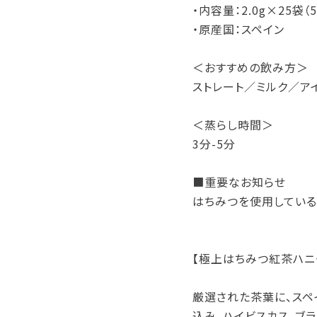
・内容量：2.0g×25袋（5
・原産国：スペイン
＜おすすめの飲み方＞
ストレート／ミルク／ア
＜蒸らし時間＞
3分-5分
■重要なお知らせ
はちみつを使用している
【極上はちみつ紅茶ハニ
厳選された茶葉に、スペ
込み、ハイビスカス、ブ