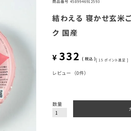
商品番号
4589946912593
結わえる 寝かせ玄米ご
ク 国産
332
¥
税込
[
15
ポイント進呈 ]
レビュー
（0件）