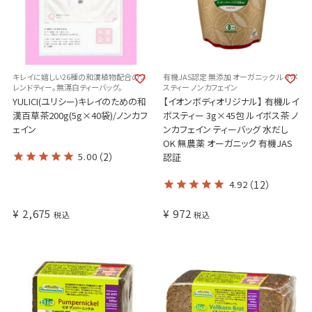
キレイに嬉しい26種の和漢植物配合のフ
有機JAS認定 無添加 オーガニック ルイボ
レンドティー。無漂白ティーバッグ。
スティー ノンカフェイン
YULICI(ユリシー)キレイのための和
【イオンボディオリジナル】 有機ルイ
漢百草茶200g(5g×40袋)/ノンカフ
ボスティー 3g×45包 ルイボス茶 ノ
ェイン
ンカフェイン ティーバッグ 水だし
OK 無農薬 オーガニック 有機JAS
5.00
（2）
認証
4.92
（12）
¥
2,675
¥
972
税込
税込