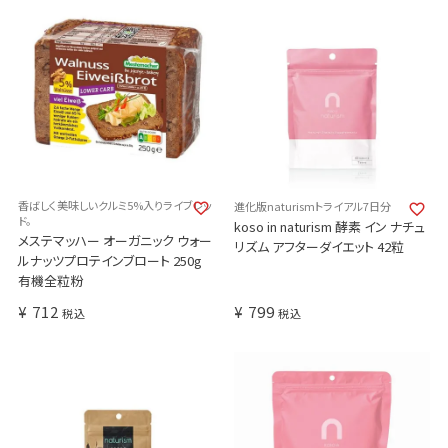
香ばしく美味しいクルミ5%入りライブレッ
進化版naturismトライアル7日分
ド。
koso in naturism 酵素 イン ナチュ
メステマッハー オーガニック ウォー
リズム アフターダイエット 42粒
ルナッツプロテインブロート 250g
有機全粒粉
¥
712
¥
799
税込
税込