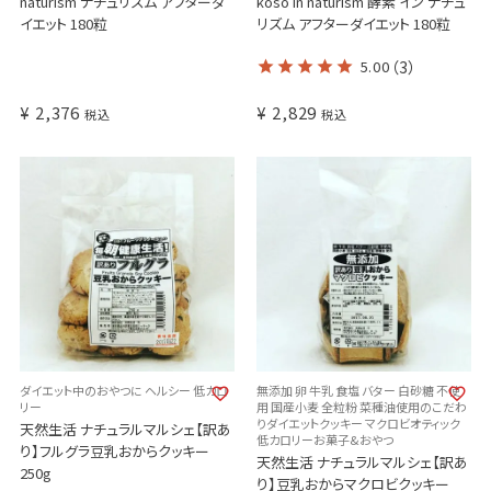
naturism ナチュリズム アフターダ
koso in naturism 酵素 イン ナチュ
イエット 180粒
リズム アフターダイエット 180粒
5.00
（3）
¥
2,376
¥
2,829
税込
税込
ダイエット中のおやつに ヘルシー 低カロ
無添加 卵 牛乳 食塩 バター 白砂糖 不使
リー
用 国産小麦 全粒粉 菜種油使用のこだわ
りダイエットクッキー マクロビオティック
天然生活 ナチュラルマルシェ【訳あ
低カロリーお菓子&おやつ
り】フルグラ豆乳おからクッキー
天然生活 ナチュラルマルシェ【訳あ
250g
り】豆乳おからマクロビクッキー