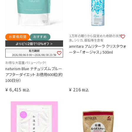
１万年の眠りから目覚めた奇跡の天然
お買得月間
おすすめ
水。シリカ、亜鉛等を含有
amritara アムリターラ クリスタウォ
販売期間
ーター「オージャス」 500ml
2026/08/06 0:00
〜
2026/08/30 23:59
お得な大容量バリューパック！
naturism Blue ナチュリズム ブルー
アフターダイエット お徳用600粒(約
100日分）
¥
6,415
¥
216
税込
税込