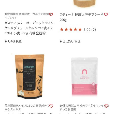
食物繊維が豊富なオーガニック全粒粉ラ
ラティーナ 健康大陸チアシード
イブレッド
200g
メステマッハー オーガニック ディン
ケル＆グリューンケルン ライ麦＆ス
5.00
（2）
ペルト小麦 500g 有機全粒粉
¥
648
¥
1,296
税込
税込
黒烏龍茶をメインに8つの天然成分で中
10個の天然由来成分で中からキレイ！6粒
から スッキリ！
ずつの個包装