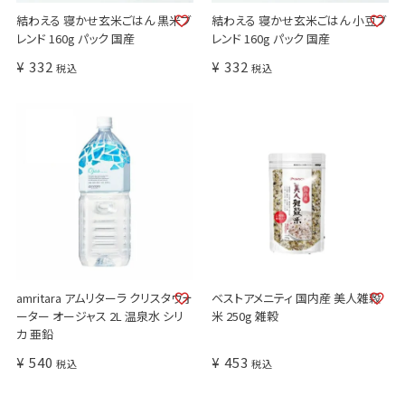
結わえる 寝かせ玄米ごはん 黒米ブ
結わえる 寝かせ玄米ごはん 小豆ブ
レンド 160g パック 国産
レンド 160g パック 国産
¥
332
¥
332
税込
税込
amritara アムリターラ クリスタウォ
ベストアメニティ 国内産 美人雑穀
ーター オージャス 2L 温泉水 シリ
米 250g 雑穀
カ 亜鉛
¥
540
¥
453
税込
税込