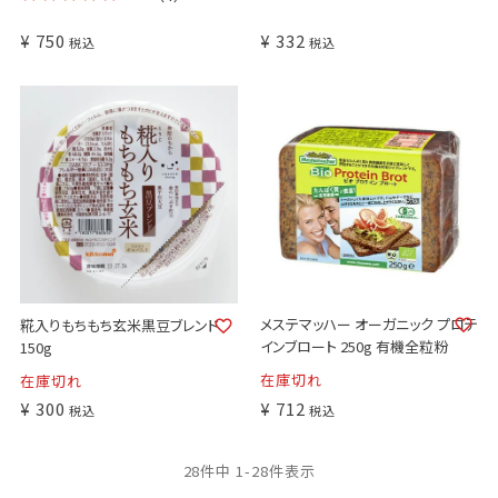
¥
750
¥
332
税込
税込
メステマッハー オーガニック プロテ
糀入りもちもち玄米黒豆ブレンド
インブロート 250g 有機全粒粉
150g
在庫切れ
在庫切れ
¥
300
¥
712
税込
税込
28
件中
1
-
28
件表示