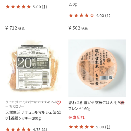
250g
5.00
（1）
4.00
（1）
¥
712
¥
502
税込
税込
ダイエット中のおやつにおすすめ ヘルシ
結わえる 寝かせ玄米ごはん もち麦
ー 低カロリー
ブレンド 160g
天然生活 ナチュラルマルシェ【訳あ
在庫切れ
り】雑穀クッキー200ｇ
5.00
（1）
4.75
（4）