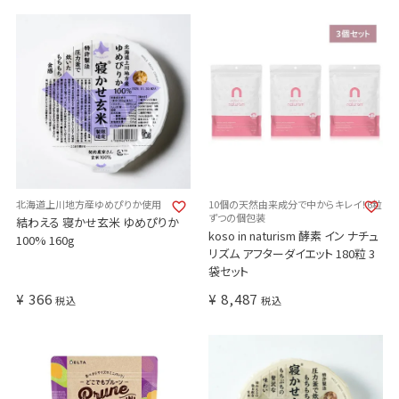
北海道上川地方産ゆめぴりか使用
10個の天然由来成分で中からキレイ！6粒
ずつの個包装
結わえる 寝かせ玄米 ゆめぴりか
koso in naturism 酵素 イン ナチュ
100% 160g
リズム アフターダイエット 180粒 3
袋セット
¥
366
¥
8,487
税込
税込