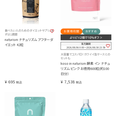
食べたい人のためのダイエットサプリ。ま
お買得月間
おすすめ
ずは1週間
naturism ナチュリズム アフターダ
販売期間
イエット 42粒
2026/08/06 0:00
〜
2026/08/30 23:59
大容量でコスパ◎！カワイイ缶ケースとの
セットも
koso in naturism 酵素 イン ナチュ
リズム ピンク お徳用600粒(約100
日分）
¥
695
¥
7,538
税込
税込