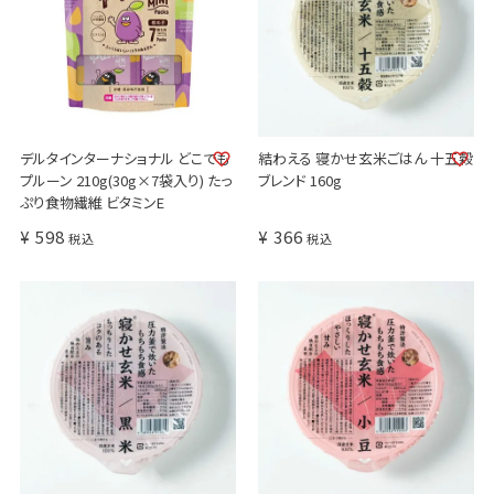
デルタインターナショナル どこでも
結わえる 寝かせ玄米ごはん 十五穀
プルーン 210g(30g×7袋入り) たっ
ブレンド 160g
ぷり食物繊維 ビタミンE
¥
598
¥
366
税込
税込