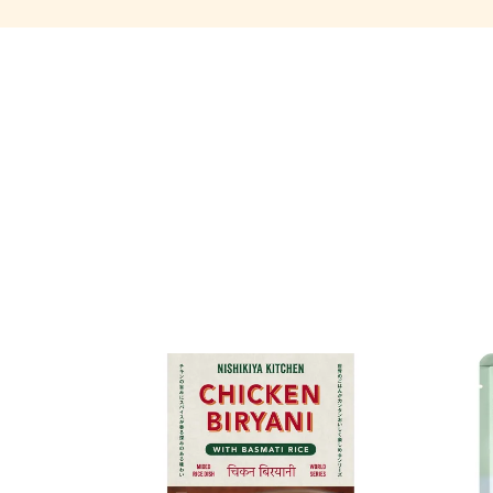
生ハムかはわ
まだそのまま
ビスキュイ
非
投稿日
2020/1
テレビで紹介
風味が良くてと
おつまみやお
おのり
非公開
投稿日
2019/1