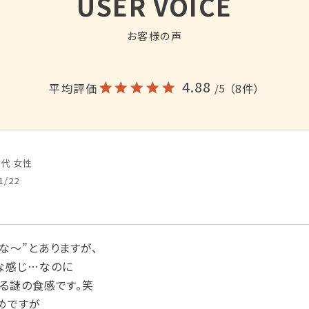
USER VOICE
お客様の声
4.88
平均評価
（8件）
/5
0代
女性
1/22
な〜”とありますが、

な感じ…なのに

る謎の食感です。笑

ですが
