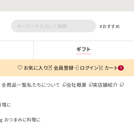
おすすめ
ギフト
お気に入り
会員登録
ログイン
カート
0
全商品一覧
私たちについて
会社概要
実店舗紹介
料理に
0g おつまみに料理に