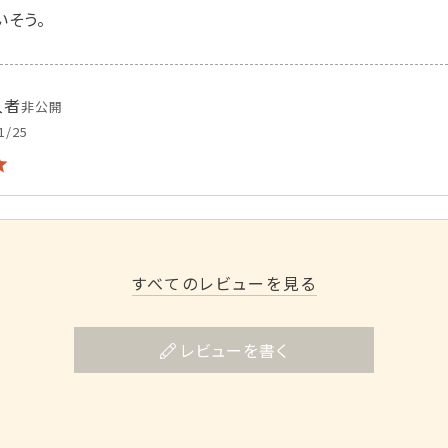
いそう。
入者
非公開
1/25
す。日本酒のあてに最高です。
すべてのレビューを見る
開
1/16
レビューを書く
なに惹かれて購入
