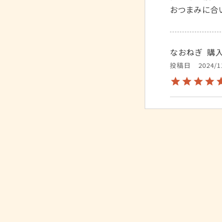
おつまみに合
なおねぎ
購
投稿日
2024/1
ずっとこれで
むいむい
非公
投稿日
2024/1
生ハムのよう