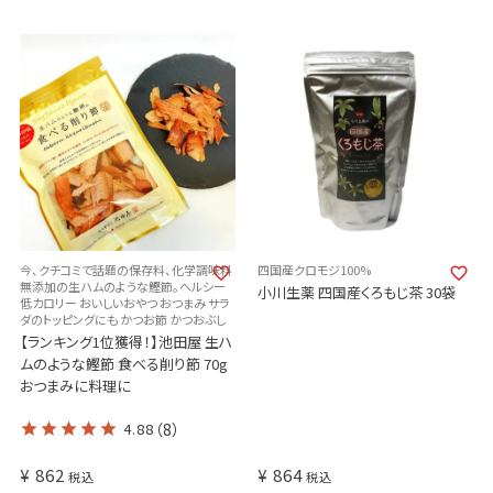
今、クチコミで話題の保存料、化学調味料
四国産クロモジ100%
無添加の生ハムのような鰹節。ヘルシー
小川生薬 四国産くろもじ茶 30袋
低カロリー おいしいおやつ おつまみ サラ
ダのトッピングにも かつお節 かつおぶし
【ランキング1位獲得！】池田屋 生ハ
ムのような鰹節 食べる削り節 70g
おつまみに料理に
4.88
（8）
¥
862
¥
864
税込
税込