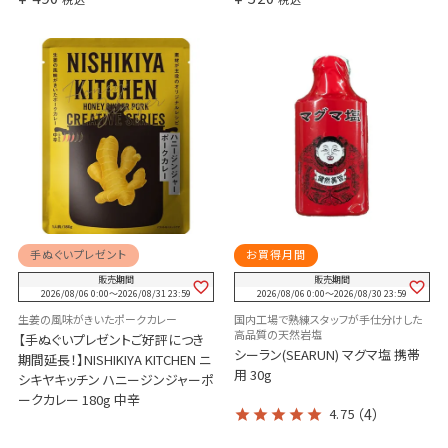
手ぬぐいプレゼント
お買得月間
販売期間
販売期間
2026/08/06 0:00
〜
2026/08/31 23:59
2026/08/06 0:00
〜
2026/08/30 23:59
生姜の風味がきいたポークカレー
国内工場で熟練スタッフが手仕分けした
高品質の天然岩塩
【手ぬぐいプレゼントご好評につき
シーラン(SEARUN) マグマ塩 携帯
期間延長！】NISHIKIYA KITCHEN ニ
用 30g
シキヤキッチン ハニージンジャーポ
ークカレー 180g 中辛
4.75
（4）