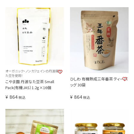
オーガニック・ノンカフェインの丹波産な
た豆を使用！
ひしわ 有機熟成三年番茶 ティーバ
こやま園 丹波なた豆茶 Small
ッグ 30袋
Pack(有機JAS）1.2g×16個
¥
864
¥
864
税込
税込