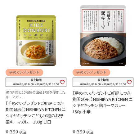
手ぬぐいプレゼント
手ぬぐいプレゼント
販売期間
販売期間
2026/08/06 0:00
〜
2026/08/31 23:59
2026/08/06 0:00
〜
2026/08/31 23:59
鶏ひき肉と10種類の国産野菜を使用した
【手ぬぐいプレゼントご好評につき
キーマカレー
期間延長！】NISHIKIYA KITCHEN ニ
【手ぬぐいプレゼントご好評につき
シキヤキッチン 鶏キーマカレー
期間延長！】NISHIKIYA KITCHEN ニ
150g 小辛
シキヤキッチン こども10種のお野
菜キーマカレー 100g 甘口
¥
390
¥
390
税込
税込