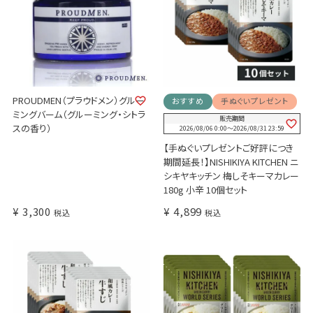
PROUDMEN（プラウドメン）グルー
おすすめ
手ぬぐいプレゼント
ミングバーム（グルーミング・シトラ
販売期間
スの香り）
2026/08/06 0:00
〜
2026/08/31 23:59
【手ぬぐいプレゼントご好評につき
期間延長！】NISHIKIYA KITCHEN ニ
シキヤキッチン 梅しそキーマカレー
180g 小辛 10個セット
¥
3,300
¥
4,899
税込
税込