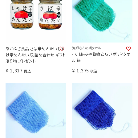
漁師さんの網タオル
あかふさ食品 さば辛めんたい しゃ
小川あみや 御身あらい ボディタオ
け辛めんたい 瓶 詰め合わせ ギフト
ル 緑
贈り物 プレゼント
¥
1,317
¥
1,375
税込
税込