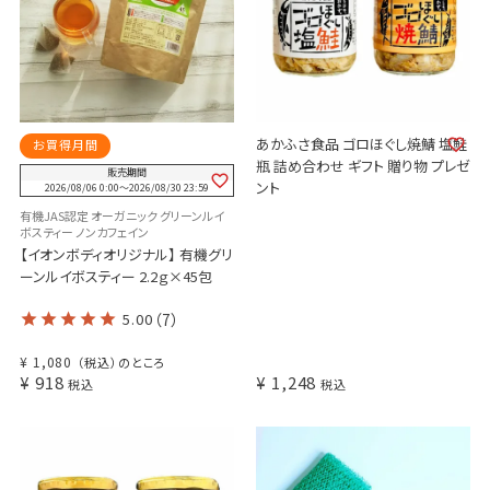
あかふさ食品 ゴロほぐし焼鯖 塩鮭
お買得月間
瓶 詰め合わせ ギフト 贈り物 プレゼ
販売期間
ント
2026/08/06 0:00
〜
2026/08/30 23:59
有機JAS認定 オーガニック グリーンルイ
ボスティー ノンカフェイン
【イオンボディオリジナル】 有機グリ
ーンルイボスティー 2.2ｇ×45包
5.00
（7）
¥
1,080
（税込）のところ
¥
918
¥
1,248
税込
税込