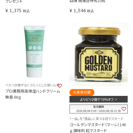
森傳 焼海苔特秀10枚
プレゼント
¥
1,375
¥
1,544
税込
税込
べたつき感がなくさらっとした使い心地
プロ業務用高保湿ハンドクリーム
お買得月間
無香 60ｇ
販売期間
2026/08/06 0:00
〜
2026/08/30 23:59
「一品」を「逸品」に変える粒マスタード
ゴールデンマスタード（マーレ）140
ｇ 調味料 粒マスタード