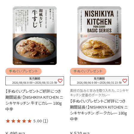
手ぬぐいプレゼント
手ぬぐいプレゼント
販売期間
販売期間
2026/08/06 0:00
〜
2026/08/31 23:59
2026/08/06 0:00
〜
2026/08/31 23:59
素材の旨みと甘みを取り入れた、ニシキヤ
【手ぬぐいプレゼントご好評につき
キッチン定番のポークカレー
期間延長！】NISHIKIYA KITCHEN ニ
【手ぬぐいプレゼントご好評につき
シキヤキッチン 牛すじカレー 180g
期間延長！】NISHIKIYA KITCHEN ニ
中辛
シキヤキッチン ポークカレー 180g
中辛
5.00
（1）
¥
490
¥
520
税込
税込