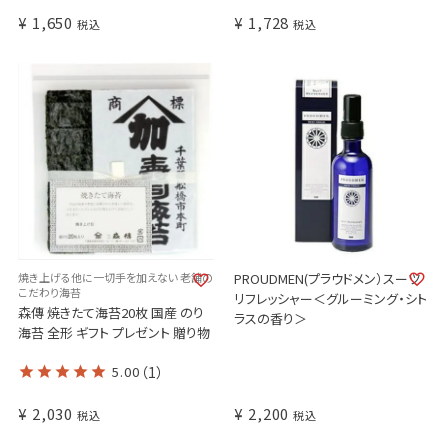
¥
1,650
¥
1,728
税込
税込
焼き上げる他に一切手を加えない 老舗の
PROUDMEN(プラウドメン）スーツ
こだわり海苔
リフレッシャー＜グルーミング・シト
森傳 焼きたて海苔20枚 国産 のり
ラスの香り＞
海苔 全形 ギフト プレゼント 贈り物
5.00
（1）
¥
2,030
¥
2,200
税込
税込