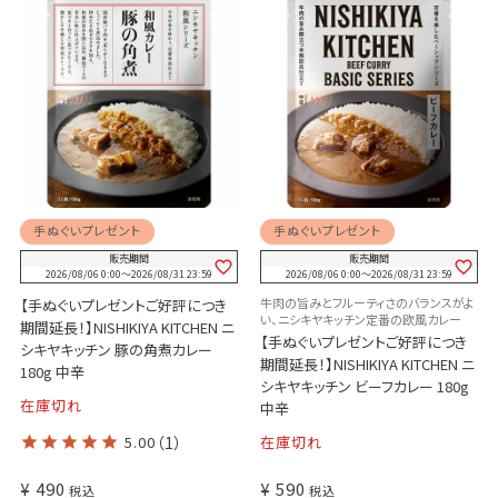
手ぬぐいプレゼント
手ぬぐいプレゼント
販売期間
販売期間
2026/08/06 0:00
〜
2026/08/31 23:59
2026/08/06 0:00
〜
2026/08/31 23:59
牛肉の旨みとフルーティさのバランスがよ
【手ぬぐいプレゼントご好評につき
い、ニシキヤキッチン定番の欧風カレー
期間延長！】NISHIKIYA KITCHEN ニ
【手ぬぐいプレゼントご好評につき
シキヤキッチン 豚の角煮カレー
期間延長！】NISHIKIYA KITCHEN ニ
180g 中辛
シキヤキッチン ビーフカレー 180g
在庫切れ
中辛
5.00
（1）
在庫切れ
¥
490
¥
590
税込
税込