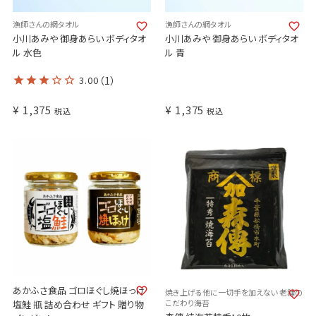
漁師さんの網タオル
漁師さんの網タオル
小川あみや 御身あらい ボディタオ
小川あみや 御身あらい ボディタオ
ル 水色
ル 青
3.00
（1）
¥
1,375
¥
1,375
税込
税込
あかふさ食品 ゴロほぐし焼ほっけ
焼き上げる他に一切手を加えない 老舗の
こだわり海苔
塩鮭 瓶 詰め合わせ ギフト 贈り物