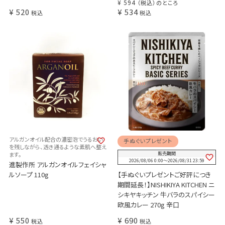
¥
594
（税込）のところ
¥
520
¥
534
税込
税込
アルガンオイル配合の濃密泡でうるおい
手ぬぐいプレゼント
を残しながら、透き通るような素肌へ整え
ます。
販売期間
2026/08/06 0:00
〜
2026/08/31 23:59
進製作所 アルガンオイルフェイシャ
ルソープ 110g
【手ぬぐいプレゼントご好評につき
期間延長！】NISHIKIYA KITCHEN ニ
シキヤキッチン 牛バラのスパイシー
欧風カレー 270g 辛口
¥
550
¥
690
税込
税込