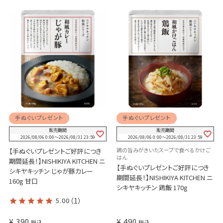
手ぬぐいプレゼント
手ぬぐいプレゼント
販売期間
販売期間
2026/08/06 0:00
〜
2026/08/31 23:59
2026/08/06 0:00
〜
2026/08/31 23:59
鶏の旨みがきいたスープで食べるかけご
【手ぬぐいプレゼントご好評につき
はん
期間延長！】NISHIKIYA KITCHEN ニ
【手ぬぐいプレゼントご好評につき
シキヤキッチン じゃが豚カレー
期間延長！】NISHIKIYA KITCHEN ニ
160g 甘口
シキヤキッチン 鶏飯 170g
5.00
（1）
¥
390
¥
490
税込
税込