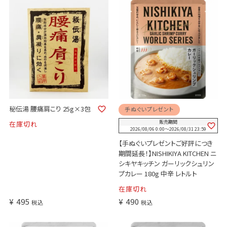
秘伝湯 腰痛肩こり 25g×3包
手ぬぐいプレゼント
販売期間
在庫切れ
2026/08/06 0:00
〜
2026/08/31 23:59
【手ぬぐいプレゼントご好評につき
期間延長！】NISHIKIYA KITCHEN ニ
シキヤキッチン ガーリックシュリン
プカレー 180g 中辛 レトルト
在庫切れ
¥
495
¥
490
税込
税込