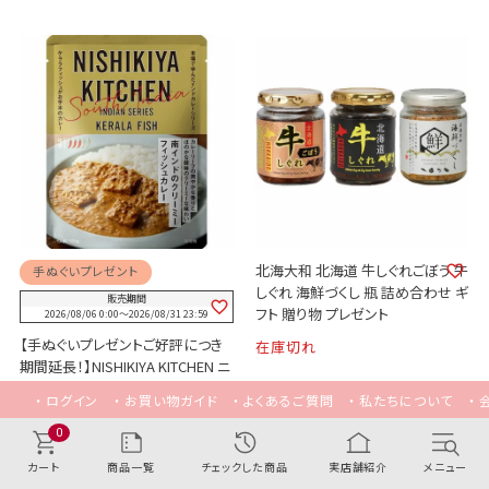
北海大和 北海道 牛しぐれごぼう 牛
手ぬぐいプレゼント
しぐれ 海鮮づくし 瓶 詰め合わせ ギ
販売期間
フト 贈り物 プレゼント
2026/08/06 0:00
〜
2026/08/31 23:59
【手ぬぐいプレゼントご好評につき
在庫切れ
期間延長！】NISHIKIYA KITCHEN ニ
シキヤキッチン 南インドのクリーミ
ログイン
お買い物ガイド
よくあるご質問
私たちについて
ーフィッシュカレー 180g 中辛 レト
ルト ケララフィッシュ
0
在庫切れ