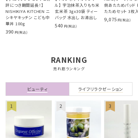
評につき期間延長！】
ル】 宇治抹茶入りもち米
側あたためパッド
NISHIKIYA KITCHEN ニ
玄米茶 3gx30袋 ティー
たためセット 3枚
シキヤキッチン こども中
バッグ 水出し お湯出し
9,075
華丼 100g
540
390
RANKING
売れ筋ランキング
ビューティ
ライフリラクゼーション