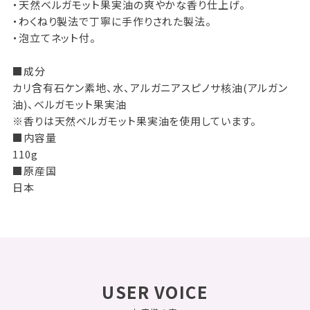
・天然ベルガモット果実油の爽やかな香り仕上げ。
・わくねり製法で丁寧に手作りされた製法。
・泡立てネット付。
■成分
カリ含有石ケン素地、水、アルガニアスピノサ核油(アルガン
油)、ベルガモット果実油
※香りは天然ベルガモット果実油を使用しています。
■内容量
110g
■原産国
日本
USER VOICE