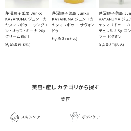
茅沼順子薬局 Junko
茅沼順子薬局 Junko
茅沼順子薬局 Jun
KAYANUMA ジュンコカ
KAYANUMA ジュンコカ
KAYANUMA ジ
ヤヌマ カドゥー ウングエ
ヤヌマ カドゥー サヴォン
ヤヌマ カドゥー 
ントオッフィキーナ 20g
ドゥ
チュレル 3.5g コ
クリーム 顔用
ラー ビタミン
6,050
9,680
5,500
美容・癒し カテゴリから探す
ビタブリッドCヘアー
LPLP（ルプルプ） エッ
茅沼順子薬局 Jun
美容
EX(医薬部外品）
センスカラートリートメン
KAYANUMA ジ
ト エボニーブラック
ヤヌマ カドゥー 
8,726
ャンプー 200ml
3,630
スキンケア
ボディケア
2,970