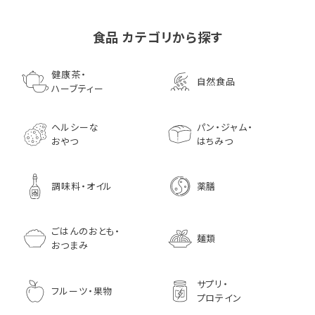
食品 カテゴリから探す
ゴールデンマスタード（ゴ
小川生薬の国産菊芋茶
池田屋 生ハムのような
小川生薬 有機国産黒豆
森傳 焼海苔はねだ
【イオンボディ限定
ールド）140ｇ 調味料 粒
75g（50袋）
鰹節 食べる削り節
ほうじ茶
枚 国産 のり 海苔
園 どくだし茶 500
健康茶・
自然食品
マスタード
70g× 10袋セット おつま
訳あり ギフト プ
だみなど12種調
ハーブティー
1,296
756
みに料理に
贈り物
1,728
1,296
7,970
1,833
ヘルシーな
パン・ジャム・
おやつ
はちみつ
調味料・オイル
薬膳
ごはんのおとも・
麺類
おつまみ
サプリ・
フルーツ・果物
プロテイン