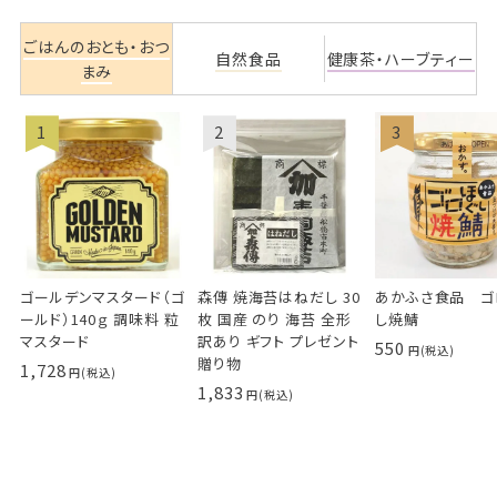
ごはんのおとも・おつ
自然食品
健康茶・ハーブティー
まみ
ゴールデンマスタード（ゴ
森傳 焼海苔はねだし 30
あかふさ食品 ゴ
ールド）140ｇ 調味料 粒
枚 国産 のり 海苔 全形
し焼鯖
マスタード
訳あり ギフト プレゼント
550
贈り物
1,728
1,833