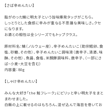
【さば辛めんたい】
脂がのった鯖に明太子という旨味爆発タッグがこちら。
しっとりとした食感に辛みが重なる不思議な美味しさ。クセ
になります。
お酒との相性は全シリーズでもトップクラス。
原材料名：鯖（ノルウェー産）、辛子めんたいこ（助宗鱈卵、食
塩、砂糖、その他）、辛子めんたいこ調味液（唐辛子、清酒、味
醂、その他）、魚醤、食塩、米醗酵調味料、唐辛子、（一部にさ
ば・小麦・大豆を含む）
内容量：80g
【しゃけ辛めんたい】
みんな大好き「the 鮭フレーク」にピリッと辛い明太子をまと
まわせました。
白飯の上に載せるのはもちろん、混ぜ込んで海苔を巻いてお