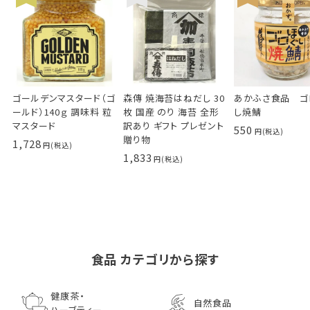
ゴールデンマスタード（ゴ
森傳 焼海苔はねだし 30
あかふさ食品 ゴ
ールド）140ｇ 調味料 粒
枚 国産 のり 海苔 全形
し焼鯖
マスタード
訳あり ギフト プレゼント
550
贈り物
1,728
1,833
食品 カテゴリから探す
ゴールデンマスタード（ゴ
小川生薬の国産菊芋茶
池田屋 生ハムのような
小川生薬 有機国産黒豆
森傳 焼海苔はねだ
【イオンボディ限定
ールド）140ｇ 調味料 粒
75g（50袋）
鰹節 食べる削り節
ほうじ茶
枚 国産 のり 海苔
園 どくだし茶 500
健康茶・
自然食品
マスタード
70g× 10袋セット おつま
訳あり ギフト プ
だみなど12種調
ハーブティー