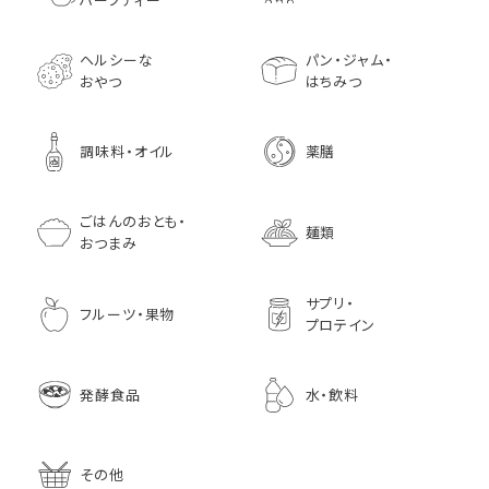
1,296
756
みに料理に
贈り物
1,728
1,296
7,970
1,833
ヘルシーな
パン・ジャム・
おやつ
はちみつ
調味料・オイル
薬膳
ごはんのおとも・
麺類
おつまみ
サプリ・
フルーツ・果物
プロテイン
発酵食品
水・飲料
その他