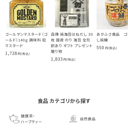
ゴールデンマスタード（ゴ
森傳 焼海苔はねだし 30
あかふさ食品 ゴ
ールド）140ｇ 調味料 粒
枚 国産 のり 海苔 全形
し焼鯖
マスタード
訳あり ギフト プレゼント
550
贈り物
1,728
1,833
食品 カテゴリから探す
ゴールデンマスタード（ゴ
小川生薬の国産菊芋茶
池田屋 生ハムのような
小川生薬 有機国産黒豆
森傳 焼海苔はねだ
【イオンボディ限定
ールド）140ｇ 調味料 粒
75g（50袋）
鰹節 食べる削り節
ほうじ茶
枚 国産 のり 海苔
園 どくだし茶 500
健康茶・
自然食品
マスタード
70g× 10袋セット おつま
訳あり ギフト プ
だみなど12種調
ハーブティー
1,296
756
みに料理に
贈り物