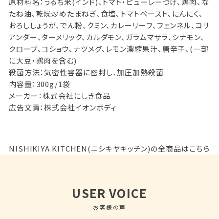
原材料名：うるち米(インド)、トマト・ピューレーづけ、鶏肉、な
たね油、乾燥炒めたまねぎ、食塩、トマトペースト、にんにく、
おろししょうが、でん粉、クミン、カレーリーフ、フェンネル、コリ
アンダー、ターメリック、カルダモン、ガラムマサラ、シナモン、
クローブ、コショウ、ナツメグ、レモン濃縮果汁、唐辛子、(一部
に大豆・鶏肉を含む)
殺菌方法：気密性容器に密封し、加圧加熱殺菌
内容量：300g/1袋
メーカー：株式会社にしき食品
広告文責：株式会社イオンボディ
NISHIKIYA KITCHEN(ニシキヤキッチン)の全商品はこちら
USER VOICE
お客様の声