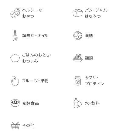
1,728
1,296
7,970
1,833
ヘルシーな
パン・ジャム・
おやつ
はちみつ
調味料・オイル
薬膳
ごはんのおとも・
麺類
おつまみ
サプリ・
フルーツ・果物
プロテイン
発酵食品
水・飲料
その他