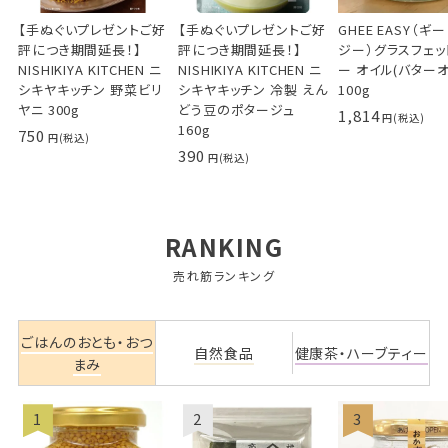
【手ぬぐいプレゼントご好
【手ぬぐいプレゼントご好
GHEE EASY（ギ
評につき期間延長！】
評につき期間延長！】
ジー）グラスフェッ
NISHIKIYA KITCHEN ニ
NISHIKIYA KITCHEN ニ
ー オイル(バター
シキヤキッチン 野菜ビリ
シキヤキッチン 冷製 えん
100g
ヤニ 300g
どう豆のポタージュ
1,814
160g
750
390
RANKING
売れ筋ランキング
ごはんのおとも・おつ
自然食品
健康茶・ハーブティー
まみ