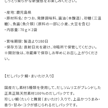
しっとり柔らかな新食感をお楽しみください。
・産地：鹿児島県
・原材料名：かつお、発酵調味料、醤油（本醸造）、砂糖（三温
糖）、魚醤（魚介類）（原料の一部に小麦、大豆を含む）
・内容量：70ｇ×2袋
・賞味期限：製造より180日
・保存方法：直射日光を避け、冷暗所で保管してください。
※開封後は、冷蔵庫で保存しお早めにお召し上がりくださ
い。
【だしパック 鯛・まいたけ入り】
国産だし素材5種類を使用して、だしソムリエがブレンドした
正真正銘天然素材100％のだしパックです。
珍しい鯛（たい）と舞茸（まいたけ）入りで、上品かつうまみ・
香り・甘み・コクが感じられるだしパックです。