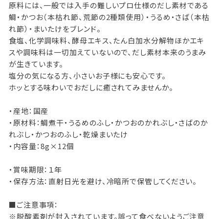
原料には、一般では入手の難しいプロ仕様のだし素材である
鯛・かつお（本枯れ節、荒節の2種類使用）・うるめ・さば（本枯
れ節）・まいたけをブレンド。
食塩、化学調味料、酵母エキス、たん白加水分解物ほかエキ
スや調味料は一切加えていないので、だし素材本来のうまみ
が生きています。
塩分の気になる方、小さいお子様にも安心です。
ホッとする味わいでおだしに癒されてみませんか。
・産地：国産
・原材料：鯛煮干・うるめのふし・かつおのかれぶし・さばのか
れぶし・かつおのふし・乾燥まいたけ
・内容量：8g×12個
・賞味期限：１年
・保存方法：直射日光を避け、冷暗所で保管してください。
■ご注意事項：
※脱酸素剤が封入されています。誤って食べないようご注意