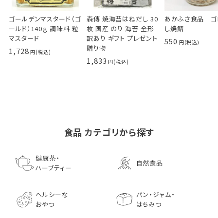
ゴールデンマスタード（ゴ
森傳 焼海苔はねだし 30
あかふさ食品 ゴ
ールド）140ｇ 調味料 粒
枚 国産 のり 海苔 全形
し焼鯖
マスタード
訳あり ギフト プレゼント
550
贈り物
1,728
1,833
食品 カテゴリから探す
ゴールデンマスタード（ゴ
小川生薬の国産菊芋茶
池田屋 生ハムのような
小川生薬 有機国産黒豆
森傳 焼海苔はねだ
【イオンボディ限定
ールド）140ｇ 調味料 粒
75g（50袋）
鰹節 食べる削り節
ほうじ茶
枚 国産 のり 海苔
園 どくだし茶 500
健康茶・
自然食品
マスタード
70g× 10袋セット おつま
訳あり ギフト プ
だみなど12種調
ハーブティー
1,296
756
みに料理に
贈り物
1,728
1,296
7,970
1,833
ヘルシーな
パン・ジャム・
おやつ
はちみつ