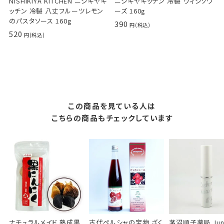
NISHIKIYA KITCHEN ニシキヤキ
ニシキヤキッチン 冷製 ヴィシソワ
ッチン 冷製 八丈フルーツレモン
ーズ 160g
のパスタソース 160g
390
520
この商品を見ている人は
こちらの商品もチェックしています
ナチュラルメイド 熟成黒
古代ペルシャの宝物 ざく
茅沼順子薬局 Jun