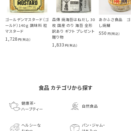
ゴールデンマスタード（ゴ
森傳 焼海苔はねだし 30
あかふさ食品 ゴ
ールド）140ｇ 調味料 粒
枚 国産 のり 海苔 全形
し焼鯖
マスタード
訳あり ギフト プレゼント
550
贈り物
1,728
1,833
食品 カテゴリから探す
ゴールデンマスタード（ゴ
小川生薬の国産菊芋茶
池田屋 生ハムのような
小川生薬 有機国産黒豆
森傳 焼海苔はねだ
【イオンボディ限定
ールド）140ｇ 調味料 粒
75g（50袋）
鰹節 食べる削り節
ほうじ茶
枚 国産 のり 海苔
園 どくだし茶 500
健康茶・
自然食品
マスタード
70g× 10袋セット おつま
訳あり ギフト プ
だみなど12種調
ハーブティー
1,296
756
みに料理に
贈り物
1,728
1,296
7,970
1,833
ヘルシーな
パン・ジャム・
おやつ
はちみつ