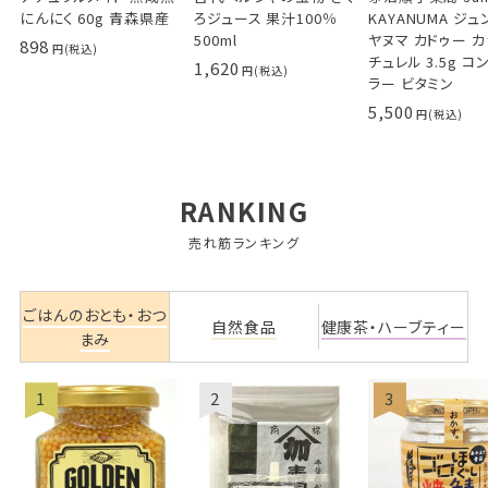
にんにく 60g 青森県産
ろジュース 果汁100％
KAYANUMA ジ
500ml
ヤヌマ カドゥー 
898
チュレル 3.5g コ
1,620
ラー ビタミン
5,500
RANKING
売れ筋ランキング
ごはんのおとも・おつ
自然食品
健康茶・ハーブティー
まみ