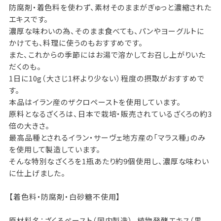
防腐剤・着色料を使わず、素材そのままがぎゅっと濃縮された
エキスです。
濃厚な味わいの為、そのまま食べても、パンやヨーグルトに
かけても、料理に使うのもおすすめです。
また、これからの季節にはお湯で溶かしてお召し上がりいた
だくのも。
1日に10g（大さじ1杯より少ない）程度の摂取がおすすめで
す。
本品はイラン産のザクロペーストを使用しています。
原料となるざくろは、日本で栽培・販売されているざくろの約3
倍の大きさ。
最高品種とされるイラン・サーヴェ地方産の「マラス種」のみ
を使用して製造しています。
そんな特別なざくろを1瓶あたり約9個使用し、濃厚な味わい
に仕上げました。
【着色料・防腐剤・白砂糖不使用】
原材料名：ざくろペースト（国内製造）、植物発酵エキス（黒