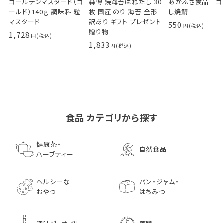
ゴールデンマスタード（ゴ
森傳 焼海苔はねだし 30
あかふさ食品 ゴ
ールド）140ｇ 調味料 粒
枚 国産 のり 海苔 全形
し焼鯖
マスタード
訳あり ギフト プレゼント
550
贈り物
1,728
1,833
食品 カテゴリから探す
ゴールデンマスタード（ゴ
小川生薬の国産菊芋茶
池田屋 生ハムのような
小川生薬 有機国産黒豆
森傳 焼海苔はねだ
【イオンボディ限定
ールド）140ｇ 調味料 粒
75g（50袋）
鰹節 食べる削り節
ほうじ茶
枚 国産 のり 海苔
園 どくだし茶 500
健康茶・
自然食品
マスタード
70g× 10袋セット おつま
訳あり ギフト プ
だみなど12種調
ハーブティー
1,296
756
みに料理に
贈り物
1,728
1,296
7,970
1,833
ヘルシーな
パン・ジャム・
おやつ
はちみつ