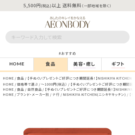
5,500円
以上 送料無料
(税込)
（一部地域を除く）
おすすめ
食品
美容・癒し
ギフト
HOME
HOME
食品
【手ぬぐいプレゼントご好評につき期間延長！】NISHIKIYA KITCHEN
HOME
価格帯で選ぶ
～1000円(税込）
【手ぬぐいプレゼントご好評につき期間延長！】N
HOME
食品
自然食品
【手ぬぐいプレゼントご好評につき期間延長！】NISHIKIYA K
HOME
ブランド・メーカー別
ナ行
NISHIKIYA KITCHEN(ニシキヤキッチン)
【手