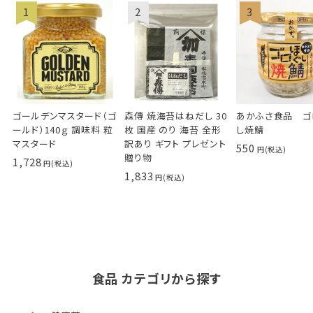
ゴールデンマスタード（ゴ
森傳 焼海苔はねだし 30
あかふさ食品 ゴ
ールド）140ｇ 調味料 粒
枚 国産 のり 海苔 全形
し焼鯖
マスタード
訳あり ギフト プレゼント
550
贈り物
1,728
1,833
食品 カテゴリから探す
ゴールデンマスタード（ゴ
小川生薬の国産菊芋茶
池田屋 生ハムのような
小川生薬 有機国産黒豆
森傳 焼海苔はねだ
【イオンボディ限定