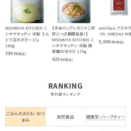
NISHIKIYA KITCHEN ニ
【手ぬぐいプレゼントご好
amritara アス
シキヤキッチン 冷製 えん
評につき期間延長！】
イル OMEGA3 90
どう豆のポタージュ
NISHIKIYA KITCHEN ニ
5,940
160g
シキヤキッチン 冷製 国
産鯛の冷や汁 170g
390
420
RANKING
売れ筋ランキング
ごはんのおとも・おつ
自然食品
健康茶・ハーブティー
まみ