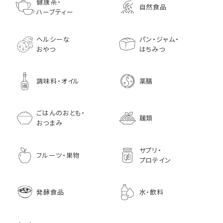
ールド）140ｇ 調味料 粒
75g（50袋）
鰹節 食べる削り節
ほうじ茶
枚 国産 のり 海苔
園 どくだし茶 500
健康茶・
自然食品
マスタード
70g× 10袋セット おつま
訳あり ギフト プ
だみなど12種調
ハーブティー
1,296
756
みに料理に
贈り物
1,728
1,296
7,970
1,833
ヘルシーな
パン・ジャム・
おやつ
はちみつ
調味料・オイル
薬膳
ごはんのおとも・
麺類
おつまみ
サプリ・
フルーツ・果物
プロテイン
発酵食品
水・飲料