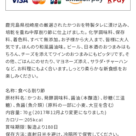
鹿児島県枕崎産の厳選されたかつおを特製タレに漬け込み、
培乾を重ね中厚削り節に仕上げました。 化学調味料、保存
料、着色料、すべて無添加。お子様から大人まで、皆様に大人
気です。ほんのり和風醤油味。 ビール、日本酒のおつまみはも
ちろん、チーズを添えてワインのおつまみにもピッタリです。そ
の他、ごはんにのせたり、マヨネーズ添え、サラダ・チャーハン
など、お料理にもよく合います。しっとり柔らかな新食感をお
楽しみください。
名称：食べる削り節
原材料名：かつお、発酵調味料、醤油（本醸造）、砂糖（三温
糖）、魚醤（魚介類）（原料の一部に小麦、大豆を含む）
内容量：70ｇ（2017年12月より変更になりました)
カロリー:205kcal
賞味期限：製造より180日
保存方法：直射日光を避け、冷暗所で保管してください。