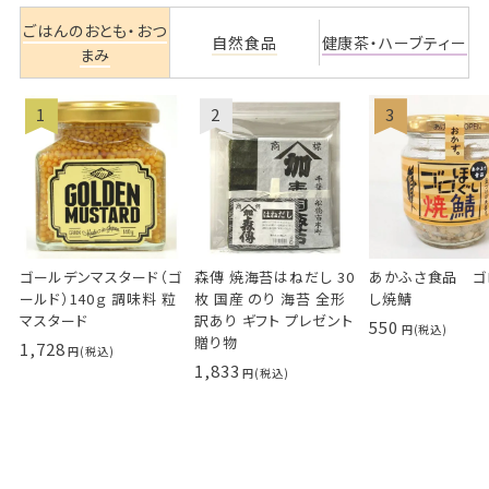
ごはんのおとも・おつ
自然食品
健康茶・ハーブティー
まみ
ゴールデンマスタード（ゴ
森傳 焼海苔はねだし 30
あかふさ食品 ゴ
ールド）140ｇ 調味料 粒
枚 国産 のり 海苔 全形
し焼鯖
マスタード
訳あり ギフト プレゼント
550
贈り物
1,728
1,833