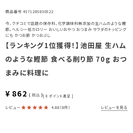
商品番号
4571285830522
今、クチコミで話題の保存料、化学調味料無添加の生ハムのような鰹
節。ヘルシー低カロリー おいしいおやつ おつまみ サラダのトッピング
にも かつお節 かつおぶし
【ランキング1位獲得！】池田屋 生ハム
のような鰹節 食べる削り節 70g おつ
まみに料理に
¥
862
税込
[
8
ポイント進呈 ]
レビューを見る
レビュー
4.88
（8件）