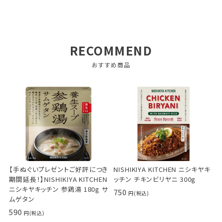
まだそのままでしか食べてないのでアレンジもチ
ャレンジしてみたい
RECOMMEND
ビスキュイ
2
おすすめ商品
非公開
投稿日
2020/10/15
テレビで紹介されていたのを見て購入しました。

風味が良くてとても美味しく癖になる味です。

おつまみやおやつにピッタリでした。
【手ぬぐいプレゼントご好評につき
NISHIKIYA KITCHEN ニシキヤキ
おのり
4
期間延長！】NISHIKIYA KITCHEN
ッチン チキンビリヤニ 300g
ニシキヤキッチン 参鶏湯 180g サ
非公開
750
ムゲタン
投稿日
2019/10/20
590