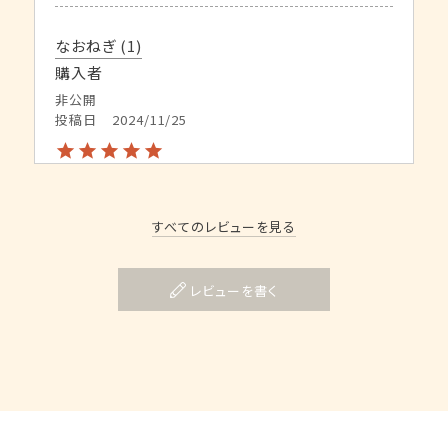
なおねぎ
1
購入者
非公開
投稿日
2024/11/25
ずっとこれです。日本酒のあてに最高です。
すべてのレビューを見る
むいむい
9
レビューを書く
非公開
投稿日
2024/11/16
生ハムのようなに惹かれて購入

生ハムかはわからなかったけど噛みごたえがあっ
て純粋に美味しい
