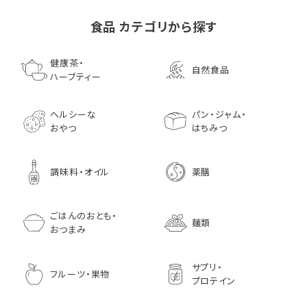
食品 カテゴリから探す
ゴールデンマスタード（ゴ
小川生薬の国産菊芋茶
池田屋 生ハムのような
小川生薬 有機国産黒豆
森傳 焼海苔はねだ
【イオンボディ限定
ールド）140ｇ 調味料 粒
75g（50袋）
鰹節 食べる削り節
ほうじ茶
枚 国産 のり 海苔
園 どくだし茶 500
健康茶・
自然食品
マスタード
70g× 10袋セット おつま
訳あり ギフト プ
だみなど12種調
ハーブティー
1,296
756
みに料理に
贈り物
1,728
1,296
7,970
1,833
ヘルシーな
パン・ジャム・
おやつ
はちみつ
調味料・オイル
薬膳
ごはんのおとも・
麺類
おつまみ
サプリ・
フルーツ・果物
プロテイン