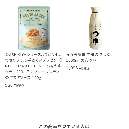
テレビで紹介されていたので、購入しました。しっ
とりしていておやつ代わりに食べてます。味は結構
しっかりしてるので、お茶うけに。夏はそうめんや、
ざるそばなどのつゆに、細かく粉砕して入れると、
カツオの風味がすごいです！美味しさ倍増！冷奴に
もおススメです。
【NISHIKIYAシリーズよりどり4点
佐々長醸造 老舗の味つゆ
でオリジナル手ぬぐいプレゼント】
1000ml めんつゆ
NISHIKIYA KITCHEN ニシキヤキ
1,998
ッチン 冷製 八丈フルーツレモン
のパスタソース 160g
520
この商品を見ている人は