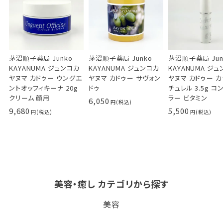
茅沼順子薬局 Junko
茅沼順子薬局 Junko
茅沼順子薬局 Jun
KAYANUMA ジュンコカ
KAYANUMA ジュンコカ
KAYANUMA ジ
ヤヌマ カドゥー ウングエ
ヤヌマ カドゥー サヴォン
ヤヌマ カドゥー 
ントオッフィキーナ 20g
ドゥ
チュレル 3.5g コ
クリーム 顔用
ラー ビタミン
6,050
9,680
5,500
美容・癒し カテゴリから探す
ビタブリッドCヘアー
LPLP（ルプルプ） エッ
茅沼順子薬局 Jun
美容
EX(医薬部外品）
センスカラートリートメン
KAYANUMA ジ
ト エボニーブラック
ヤヌマ カドゥー 
8,726