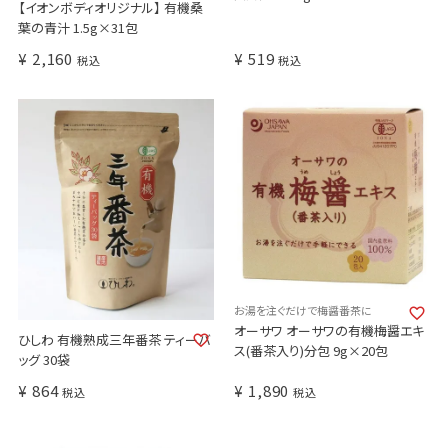
【イオンボディオリジナル】 有機桑
葉の青汁 1.5g×31包
¥
2,160
¥
519
税込
税込
お湯を注ぐだけで梅醤番茶に
オーサワ オーサワの有機梅醤エキ
ひしわ 有機熟成三年番茶 ティーバ
ス(番茶入り)分包 9g×20包
ッグ 30袋
¥
864
¥
1,890
税込
税込