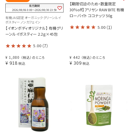
【期限切迫のため・数量限定
販売期間
30％off】アリサン RAW BITE 有機
2026/08/06 0:00
〜
2026/08/30 23:59
ローバイト ココナッツ 50g
有機JAS認定 オーガニック グリーンルイ
ボスティー ノンカフェイン
5.00
（1）
【イオンボディオリジナル】 有機グリ
ーンルイボスティー 2.2ｇ×45包
5.00
（7）
¥
1,080
¥
442
（税込）のところ
（税込）のところ
¥
918
¥
309
税込
税込