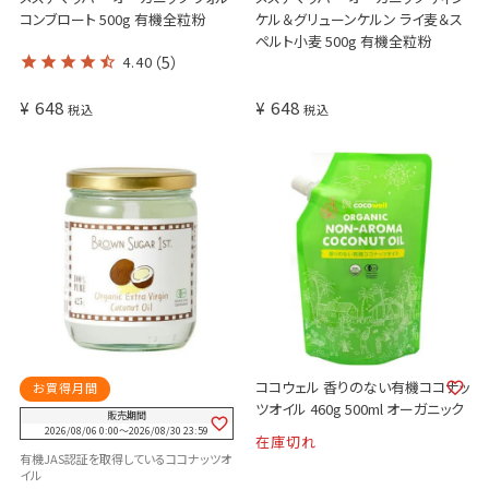
コンブロート 500g 有機全粒粉
ケル＆グリューンケルン ライ麦＆ス
ペルト小麦 500g 有機全粒粉
4.40
（5）
¥
648
¥
648
税込
税込
ココウェル 香りのない有機ココナッ
お買得月間
ツオイル 460g 500ml オーガニック
販売期間
2026/08/06 0:00
〜
2026/08/30 23:59
在庫切れ
有機JAS認証を取得しているココナッツオ
イル