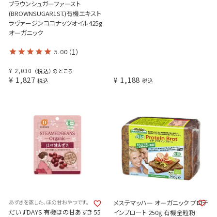
ブラウンシュガーファースト
(BROWNSUGAR1ST.)有機エキスト
ラヴァージンココナッツオイル425g
オーガニック
5.00
（1）
¥
2,030
（税込）のところ
¥
1,827
¥
1,188
税込
税込
あずきを蒸した、ほの甘おやつです。
メステマッハー オーガニック プロテ
だいずDAYS 有機ほの甘あずき 55
インブロート 250g 有機全粒粉