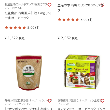
低温圧搾(コールドプレス)製法のフラック
生活の木 有機モリンガ100％パウ
スシードオイル
ダー
紅花食品 有機亜麻仁油 170g アマ
ニ油 オーガニック
5.00
（1）
5.00
（1）
¥
1,522
¥
2,052
税込
税込
有機JAS認定 無添加 オーガニック ルイボ
食物繊維が豊富なオーガニック全粒粉ラ
スティー ノンカフェイン
イブレッド
【イオンボディオリジナル】 有機ルイ
メステマッハー オーガニック プンパ