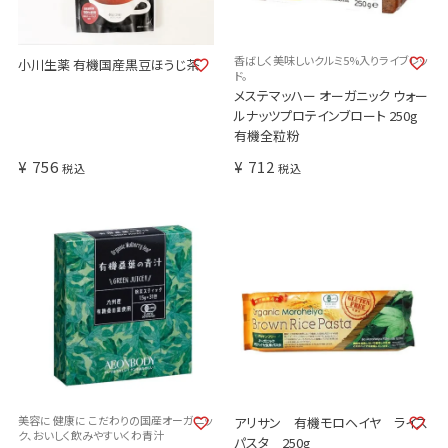
香ばしく美味しいクルミ5%入りライブレッ
小川生薬 有機国産黒豆ほうじ茶
ド。
メステマッハー オーガニック ウォー
ルナッツプロテインブロート 250g
有機全粒粉
¥
756
¥
712
税込
税込
美容に 健康に こだわりの国産オーガニッ
アリサン 有機モロヘイヤ ライス
ク、おいしく飲みやすいくわ青汁
パスタ 250g