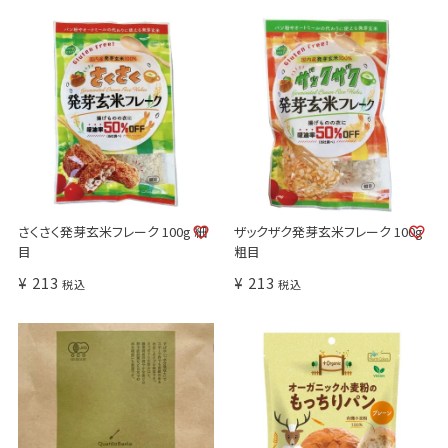
さくさく発芽玄米フレーク 100g 細
ザックザク発芽玄米フレーク 100g
目
粗目
¥
213
¥
213
税込
税込