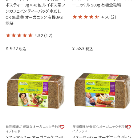
ボスティー 3g×45包 ルイボス茶 ノ
ーニッケル 500g 有機全粒粉
ンカフェイン ティーバッグ 水だし
4.50
（2）
OK 無農薬 オーガニック 有機JAS
認証
4.92
（12）
¥
972
¥
583
税込
税込
食物繊維が豊富なオーガニック全粒粉ラ
食物繊維が豊富なオーガニック全粒粉ラ
イブレッド
イブレッド
メステマッハー オーガニック フォル
メステマッハー オーガニック ディン