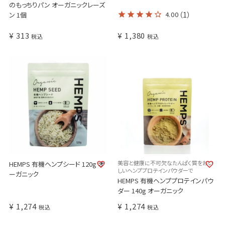
のもっちりパン オーガニックレーズ
4.00
（1）
ン 1個
¥
313
¥
1,380
税込
税込
美容と健康に不可欠なたんぱく質をおい
HEMPS 有機ヘンプシード 120g オ
しいヘンププロテインパウダーで
ーガニック
HEMPS 有機ヘンププロテインパウ
ダー 140g オーガニック
¥
1,274
¥
1,274
税込
税込