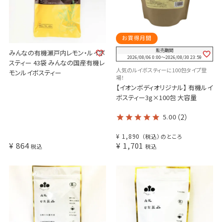
お買得月間
販売期間
みんなの有機瀬戸内レモン・ルイボ
2026/08/06 0:00
〜
2026/08/30 23:59
スティー 43袋 みんなの国産有機レ
人気のルイボスティーに100包タイプ登
モンルイボスティー
場！
【イオンボディオリジナル】 有機ルイ
ボスティー3g×100包 大容量
5.00
（2）
¥
1,890
（税込）のところ
¥
864
¥
1,701
税込
税込