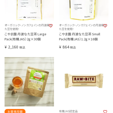
オーガニック・ノンカフェインの丹波産な
オーガニック・ノンカフェインの丹波産な
た豆を使用！
た豆を使用！
こやま園 丹波なた豆茶 Large
こやま園 丹波なた豆茶 Small
Pack(有機JAS）2g×30個
Pack(有機JAS）1.2g×16個
¥
2,160
¥
864
税込
税込
有機JAS認定品
お買得月間