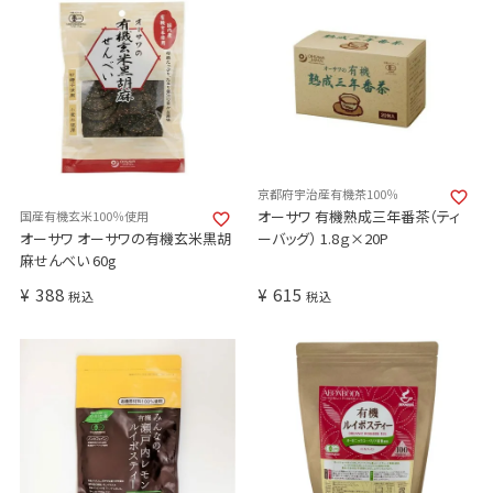
京都府宇治産有機茶100％
オーサワ 有機熟成三年番茶（ティ
国産有機玄米100％使用
オーサワ オーサワの有機玄米黒胡
ーバッグ） 1.8ｇ×20P
麻せんべい 60g
¥
388
¥
615
税込
税込