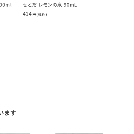
l
せとだ レモンの泉 90mL
bruno sna
ブラウニー 60
414
糖不使用
453
います