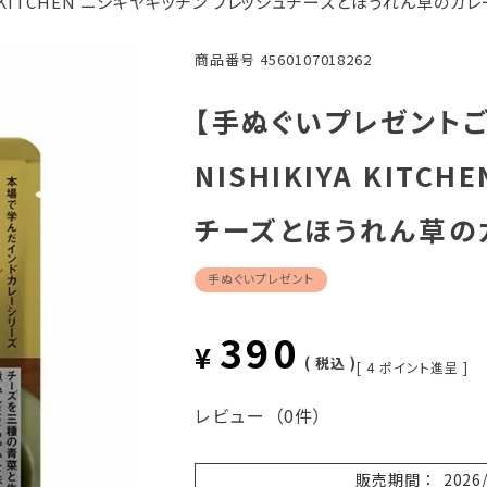
KITCHEN ニシキヤキッチン フレッシュチーズとほうれん草のカレー 
商品番号
4560107018262
【手ぬぐいプレゼント
NISHIKIYA KIT
チーズとほうれん草のカ
手ぬぐいプレゼント
390
¥
税込
[
4
ポイント進呈 ]
レビュー
（0件）
販売期間
2026