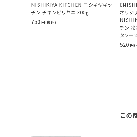
つき期
NISHIKIYA KITCHEN ニシキヤキッ
【NISHIK
EN ニ
チン チキンビリヤニ 300g
オリジナル
 サムゲ
NISHIKIY
750
チン 冷製 
タソース 16
520
この