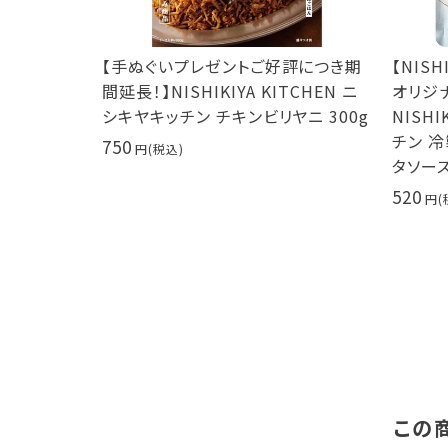
評につき期
【手ぬぐいプレゼントご好評につき期
【NIS
TCHEN ニ
間延長！】NISHIKIYA KITCHEN ニ
オリジ
0g サムゲ
シキヤキッチン チキンビリヤニ 300g
NISHI
チン 
750
タソース
520
この