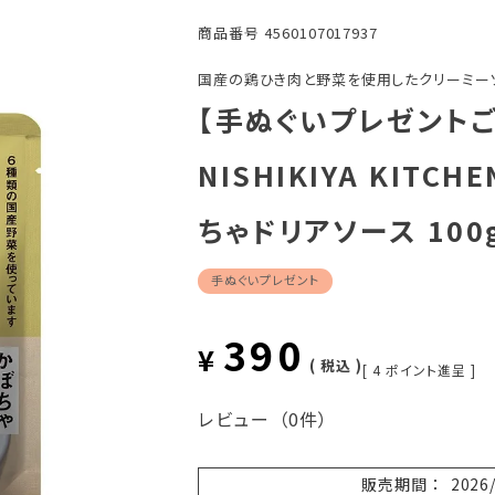
商品番号
4560107017937
国産の鶏ひき肉と野菜を使用したクリーミー
【手ぬぐいプレゼント
NISHIKIYA KIT
ちゃドリアソース 100
手ぬぐいプレゼント
390
¥
税込
[
4
ポイント進呈 ]
レビュー
（0件）
販売期間
2026