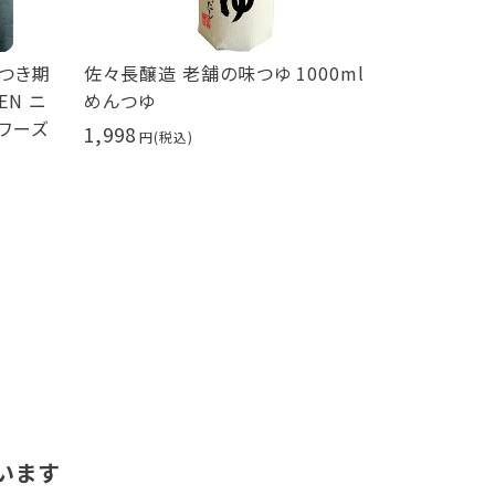
につき期
佐々長醸造 老舗の味つゆ 1000ml
せとだ レモ
EN ニ
めんつゆ
414
ソワーズ
1,998
います