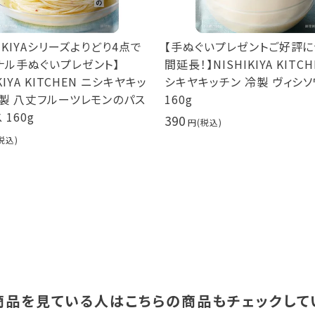
HIKIYAシリーズよりどり4点で
【手ぬぐいプレゼントご好評
ナル手ぬぐいプレゼント】
間延長！】NISHIKIYA KITCH
KIYA KITCHEN ニシキヤキッ
シキヤキッチン 冷製 ヴィシ
冷製 八丈フルーツレモンのパス
160g
 160g
390
商品を見ている人は
こちらの商品もチェックして