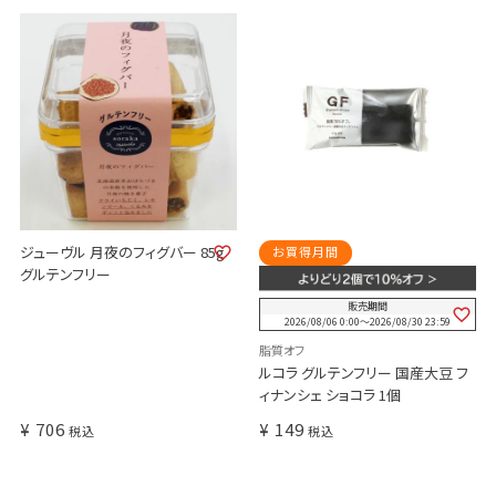
ジューヴル 月夜のフィグバー 85g
お買得月間
グルテンフリー
販売期間
2026/08/06 0:00
〜
2026/08/30 23:59
脂質オフ
ルコラ グルテンフリー 国産大豆 フ
ィナンシェ ショコラ 1個
¥
706
¥
149
税込
税込