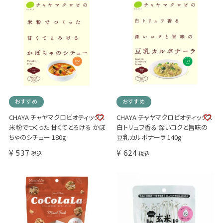
おすすめ
おすすめ
CHAYA チャヤマクロビオティックス
CHAYA チャヤマクロビオティックス
米粉でつくった 甘くてとろける かぼ
白トリュフ香る 深いコクと旨味の
ちゃのシチュー 180g
豆乳カルボナーラ 140g
¥
537
¥
624
税込
税込