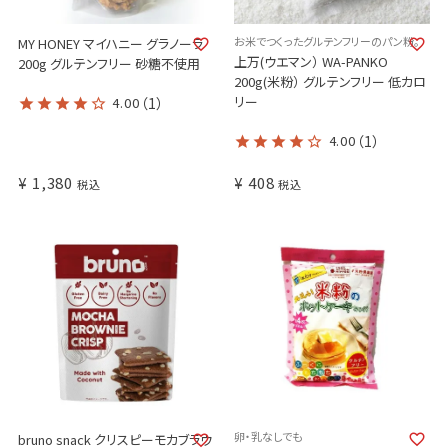
お米でつくったグルテンフリーのパン粉。
MY HONEY マイハニー グラノーラ
上万(ウエマン） WA-PANKO
200g グルテンフリー 砂糖不使用
200g(米粉） グルテンフリー 低カロ
リー
4.00
（1）
4.00
（1）
¥
1,380
¥
408
税込
税込
卵・乳なしでも
bruno snack クリスピーモカブラウ