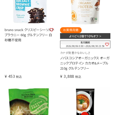
bruno snack クリスピーシーソルト
お買得月間
ブラウニー 60g グルテンフリー 白
砂糖不使用
販売期間
2026/08/06 0:00
〜
2026/08/30 23:59
カナダ発 豊かなおいしさ
ノバスコシアオーガニックス オーガ
ニックプロテイン カカオ&メープル
210g グルテンフリー
¥
453
¥
3,888
税込
税込