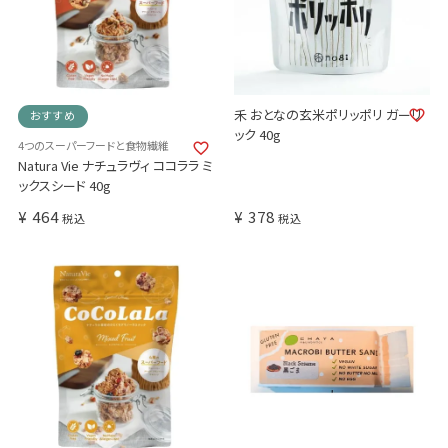
禾 おとなの玄米ポリッポリ ガーリ
おすすめ
ック 40g
4つのスーパーフードと食物繊維
Natura Vie ナチュラヴィ ココララ ミ
ックスシード 40g
¥
464
¥
378
税込
税込