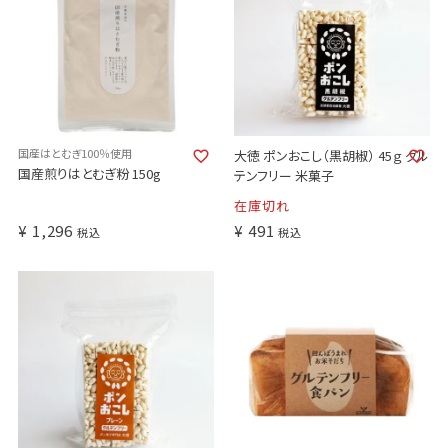
国産はとむぎ100％使用
大徳 ポンおこし（黒胡椒） 45ｇ グル
国産煎りはとむぎ粉 150g
テンフリー 米菓子
在庫切れ
¥
1,296
¥
491
税込
税込