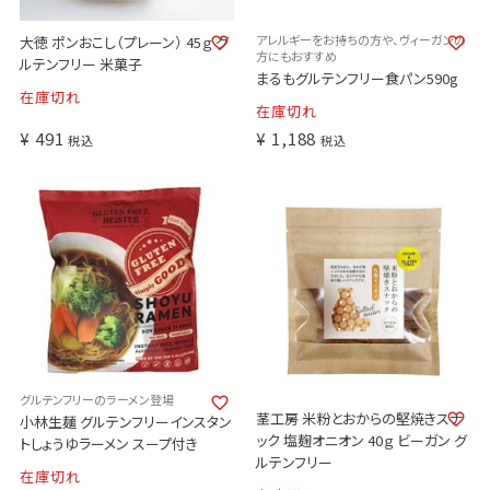
アレルギーをお持ちの方や、ヴィーガンの
大徳 ポンおこし（プレーン） 45ｇ グ
方にもおすすめ
ルテンフリー 米菓子
まるもグルテンフリー食パン590g
在庫切れ
在庫切れ
¥
491
¥
1,188
税込
税込
グルテンフリーのラーメン登場
茎工房 米粉とおからの堅焼きスナ
小林生麺 グルテンフリーインスタン
ック 塩麹オニオン 40ｇ ビーガン グ
トしょうゆラーメン スープ付き
ルテンフリー
在庫切れ