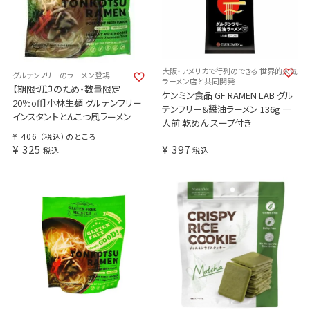
大阪・アメリカで行列のできる 世界的人気
グルテンフリーのラーメン登場
ラーメン店と共同開発
【期限切迫のため・数量限定
ケンミン食品 GF RAMEN LAB グル
20％off】小林生麺 グルテンフリー
テンフリー&醤油ラーメン 136g 一
インスタントとんこつ風ラーメン
人前 乾めん スープ付き
¥
406
（税込）のところ
¥
325
¥
397
税込
税込