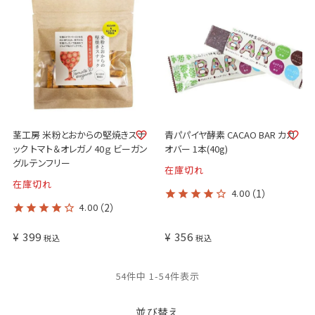
茎工房 米粉とおからの堅焼きスナ
青パパイヤ酵素 CACAO BAR カカ
ック トマト＆オレガノ 40ｇ ビーガン
オバー 1本(40g)
グルテンフリー
在庫切れ
在庫切れ
4.00
（1）
4.00
（2）
¥
399
¥
356
税込
税込
54
件中
1
-
54
件表示
並び替え