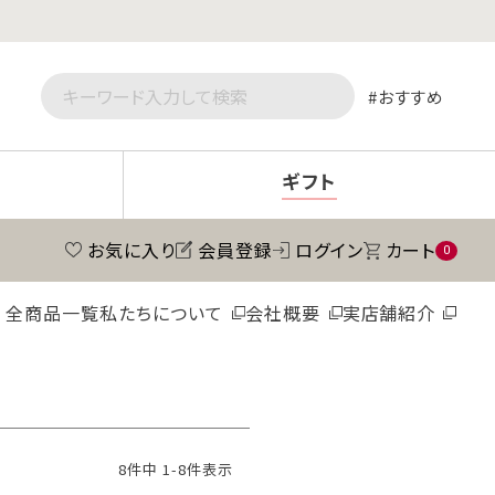
おすすめ
ギフト
お気に入り
会員登録
ログイン
カート
0
全商品一覧
私たちについて
会社概要
実店舗紹介
8
件中
1
-
8
件表示