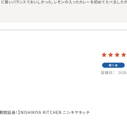
うど良いバランスでおいしかった。レモンの入ったカレーを初めてたべました
購入者
投稿日
2025
長！】NISHIKIYA KITCHEN ニシキヤキッチ