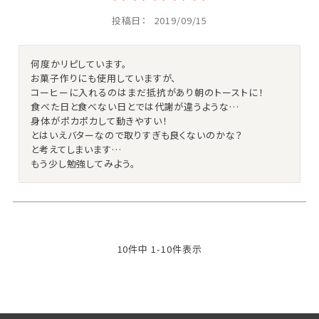
投稿日
2019/09/15
何度かリピしています。

お菓子作りにも使用していますが、

コーヒーに入れるのはまだ抵抗があり朝のトーストに！

食べた日と食べない日とでは代謝が違うような…

身体がポカポカして動きやすい！

とはいえバターなので取りすぎも良くないのかな？

と考えてしまいます…

もう少し勉強してみよう。
10
件中
1
-
10
件表示