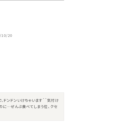
/10/20
、ドンドンいけちゃいます＾＾気付け
のに…ぜんぶ食べてしまう位、クセ