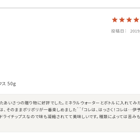
投稿日
2019
ス 50g
したあいさつの贈り物に好評でした。ミネラルウォーターとボトルに入れてみ
は、そのままポリポリが一番楽しめました＾＾「コレは、はっさく！コレは…伊予
。ドライチップスなので味も凝縮されてて美味しいです。種類によっては苦み