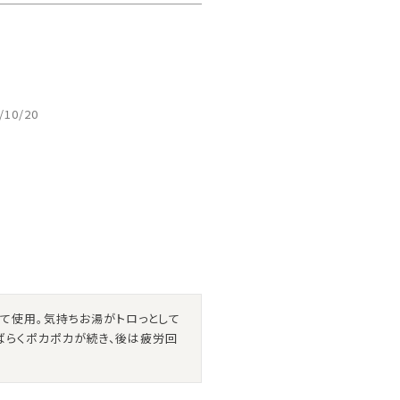
/10/20
て使用。気持ちお湯がトロっとして
ばらくポカポカが続き、後は疲労回