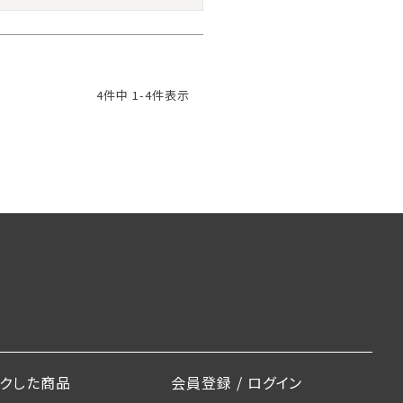
4
件中
1
-
4
件表示
ックした商品
会員登録 / ログイン