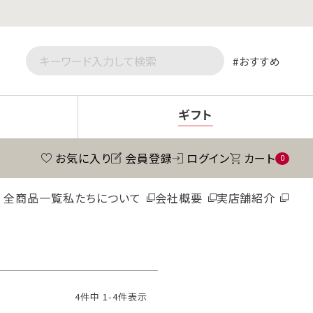
おすすめ
ギフト
お気に入り
会員登録
ログイン
カート
0
全商品一覧
私たちについて
会社概要
実店舗紹介
4
件中
1
-
4
件表示