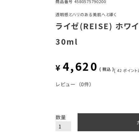
商品番号
4580575790200
透明感とハリのある美肌へと導く
ライゼ(REISE) ホ
30ml
4,620
¥
税込
[
42
ポイント
レビュー
（0件）