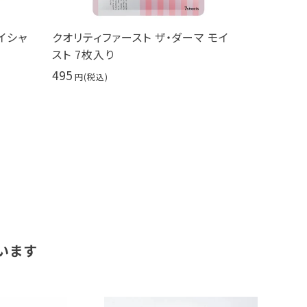
イシャ
クオリティファースト ザ・ダーマ モイ
PureCur
スト 7枚入り
30ml ヒ
495
9,900
います