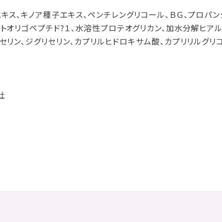
エキス、キノア種子エキス、ペンチレングリコール、ＢＧ、プロパ
ヒトオリゴペプチド?１、水溶性プロテオグリカン、加水分解ヒア
セリン、ジグリセリン、カプリルヒドロキサム酸、カプリリルグリ
社