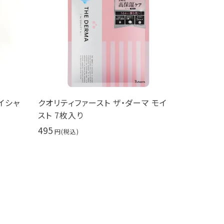
イシャ
クオリティファースト ザ・ダーマ モイ
PureCu
スト 7枚入り
30ml 
495
9,900