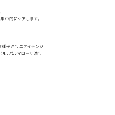
。
集中的にケアします。
サ種子油*、ニオイテンジ
ビル、パルマローザ油*、