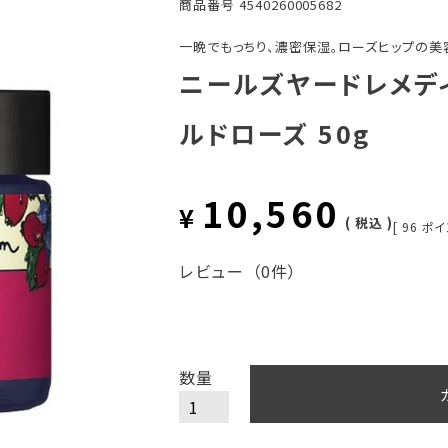
商品番号
4540260005682
一晩でもっちり、濃密保湿。ローズヒップの美
ニールズヤードレメディ
ルドローズ 50g
10,560
¥
税込
[
96
ポイ
レビュー
（0件）