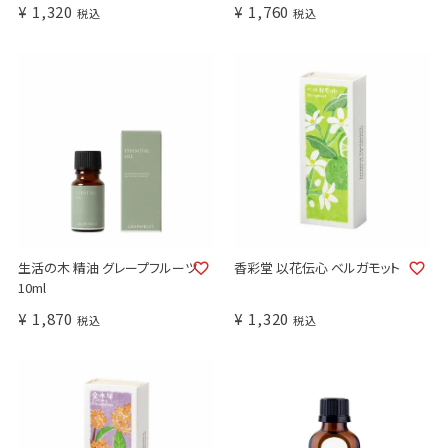
¥
1,320
¥
1,760
税込
税込
生活の木 精油 グレープフルーツ
香彩堂 以花伝心 ベルガモット
10ml
¥
1,870
¥
1,320
税込
税込