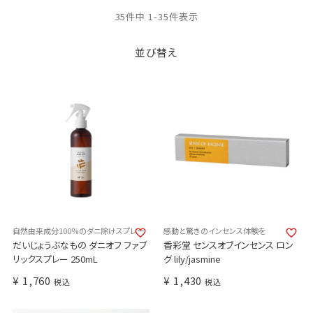
35
件中
1
-
35
件表示
並び替え
自然由来成分100％のダニ除けスプレー
感動と驚きのインセンス体験を
だいじょうぶなもの ダニオフ ファブ
香彩堂 センスオブインセンス ロン
リックスプレー 250mL
グ lily/jasmine
¥
1,760
¥
1,430
税込
税込