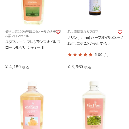
植物由来100%発酵エタノールのナチュラ
肌に直接塗れるアロマ
ル系アロマオイル
ナリン(nahrin) ハーブオイル３３＋７
ユヌフルール フレグランスオイル フ
15ml エッセンシャルオイル
ローラルグリ-ンティー 1L
5.00
（1）
¥
4,180
¥
3,960
税込
税込