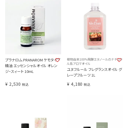
植物由来100%発酵エタノールのナチュラ
プラナロム PRANAROM ケモタイプ
ル系アロマオイル
精油 エッセンシャルオイル オレン
ユヌフルール フレグランスオイル グ
ジ・スィート 10mL
レープフルーツ 1L
¥
2,530
¥
4,180
税込
税込