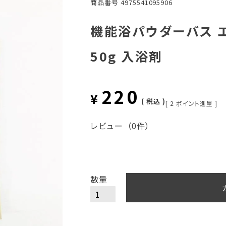
商品番号
4975541095906
機能浴パウダーバス 
50g 入浴剤
220
¥
税込
[
2
ポイント進呈 ]
レビュー
（0件）