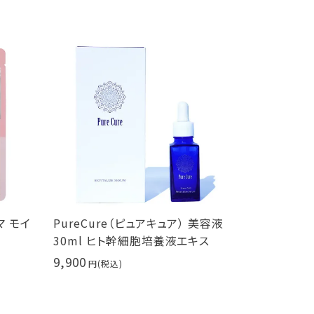
マ モイ
PureCure（ピュアキュア） 美容液
室内用炭八 
30ml ヒト幹細胞培養液エキス
2,970
9,900