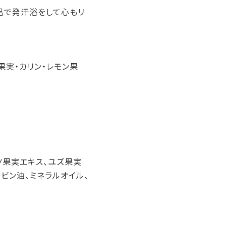
風呂で発汗浴をして心もリ
果実・カリン・レモン果
ーツ果実エキス、ユズ果実
ビン油、ミネラルオイル、