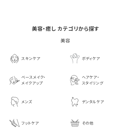
美容・癒し カテゴリから探す
ビタブリッドCヘアー
LPLP（ルプルプ） エッ
ユヌフルール フレ
美容
EX(医薬部外品）
センスカラートリートメン
スオイル ミント 1L
ト エボニーブラック
8,726
4,180
3,630
スキンケア
ボディケア
ベースメイク・
ヘアケア・
メイクアップ
スタイリング
メンズ
デンタルケア
フットケア
その他