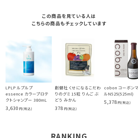
この商品を見ている人は
こちらの商品もチェックしています
LPLP ルプルプ
創健社 くせになるこだわ
cobon コーボン
essence カラープロテ
りのグミ 15粒 りんご ぶ
ルN525(525ml)
クトシャンプー 380mL
どう みかん
5,378
3,630
378
RANKING