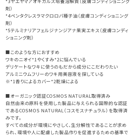
*3ヤエヤマアオキカルス培養溶解質（皮膚コンディショニング
剤）
*4ペンタクレスラマクロロバ種子油（皮膚コンディショニング
剤）
*5テルミナリアフェルジナンジアナ果実エキス（皮膚コンディ
ショニング剤）
■このような方におすすめ
ワキのニオイ*1やくすみ*2に悩んでいる
デリケートなワキに使うのもだから成分にこだわりたい
アルミニウムフリーのワキ用美容液を探している
※*1香りによるカバー*2乾燥による
■オーガニック認証COSMOS NATURAL取得済み
自然由来の原料を使用した製品に与えられる国際的な認証
であるCOSMOS NATURAL（コスモスナチュラル）を取得済
みです。
すべての成分が環境にやさしく、生分解性であることが求め
られ、環境や人に配慮した製品作りを促進するための基準で