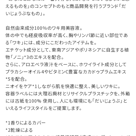
えるものを」のコンセプトのもと商品開発を行うブランド「だ
いじょうぶなもの」。
自然由来成分100％のワキ用美容液。
体の中でも経皮吸収率が高く、胸やリンパ節に近い部位であ
る「ワキ」には、成分にこだわったアイテムを。
エチケット成分として、東南アジアやポリネシアに自生する植
物「ノニ」*3のエキスを配合。
さらに、アロエベラ液汁をベースに、ホワイライト成分として
プラカシーオイル4やビタミンC豊富なカカドゥプラムエキス
*5を配合。
ニオイをケア*1しながら肌を快適に整え、美しいワキに。
容器ラベルには大理石廃材とリサイクルプラスチックを、外箱
には古紙を100% 使用し、人にも環境にも「だいじょうぶ」と
いえるライフスタイルをご提案します。
*1香りによるカバー
*2乾燥による