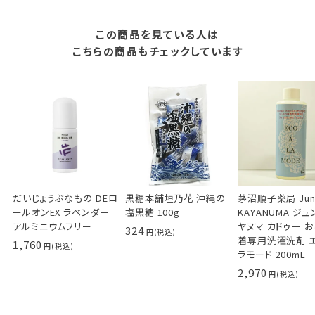
この商品を見ている人は
こちらの商品もチェックしています
だいじょうぶなもの DEロ
黒糖本舗垣乃花 沖縄の
茅沼順子薬局 Jun
ールオンEX ラベンダー
塩黒糖 100g
KAYANUMA ジ
アルミニウムフリー
ヤヌマ カドゥー 
324
着専用洗濯洗剤 
1,760
ラモード 200mL
2,970