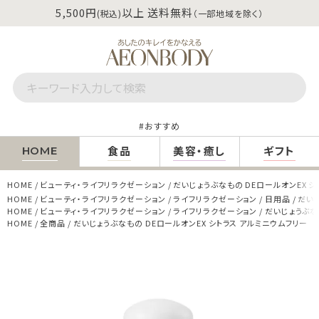
5,500円
以上 送料無料
(税込)
（一部地域を除く）
おすすめ
食品
美容・癒し
ギフト
HOME
HOME
ビューティ・ライフリラクゼーション
だいじょうぶなもの DEロールオンEX シ
HOME
ビューティ・ライフリラクゼーション
ライフリラクゼーション
日用品
だいじ
HOME
ビューティ・ライフリラクゼーション
ライフリラクゼーション
だいじょうぶな
HOME
全商品
だいじょうぶなもの DEロールオンEX シトラス アルミニウムフリー