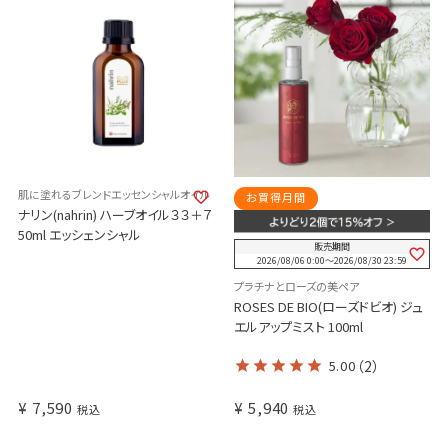
肌に塗れるブレンドエッセンシャルオイル
お買得月間
ナリン(nahrin) ハーブオイル３３＋７
50ml エッシェンシャル
販売期間
2026/08/06 0:00
〜
2026/08/30 23:59
プラチナとローズの美ペア
ROSES DE BIO(ローズドビオ) ジュ
エルアップミスト 100ml
5.00
（2）
¥
7,590
¥
5,940
税込
税込