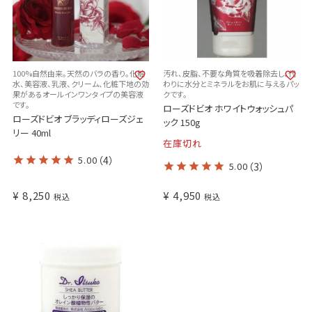
100%自然由来。天然のバラの香り。化粧
汚れ、皮脂、不要な角質を吸着除去し、代
水、美容液、乳液、クリーム、化粧下地の効
わりに水分とミネラルをお肌に与えるパッ
果があるオールインワンタイプの美容液
クです。
です。
ローズドビオ ホワイトウォッシュパ
ローズドビオ ブラッディローズジェ
ック 150g
リー 40ml
在庫切れ
5.00
（4）
5.00
（3）
¥
8,250
¥
4,950
税込
税込