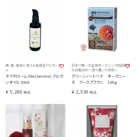
顔・髪・身体に使える高保湿アルガンオイ
日本で唯一の正規オーガニック認証取得
ル
の白髪染め＜落ち着いた茶色＞
ネクタローム（Nectarome) アルガ
グリーンノートヘナ オーガニー
ンオイル 50ml
タ アースブラウン 100ｇ
¥
5,280
¥
2,530
税込
税込