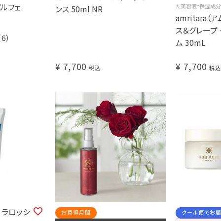
パルフェ
た美容液*保湿成分
ンス 50ml NR
amritara
ス＆グレープ 
（6）
ム 30mL
¥
7,700
¥
7,700
税込
税込
AY ラロッシ
お買得月間
クール便でお