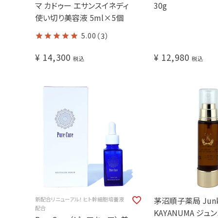
マ カドゥー エサンスイネディ
30g
使い切り美容液 5ml×5個
5.00
（3）
¥
14,300
¥
12,980
税込
税込
茅沼順子薬局 Jun
新配合リニューアル！ ヒト幹細胞培養液
配合
KAYANUMA ジュ