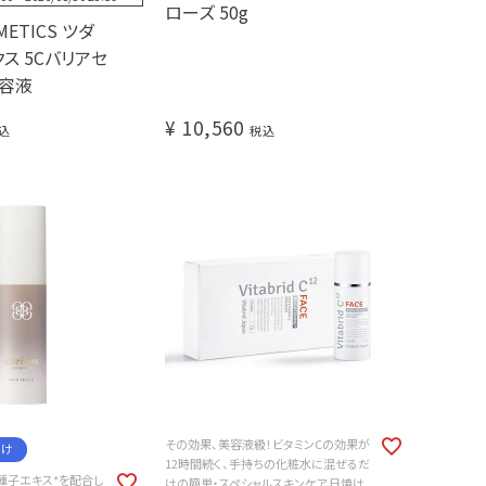
ローズ 50g
METICS ツダ
ス 5Cバリアセ
美容液
¥
10,560
込
税込
その効果、美容液級！ビタミンCの効果が
届け
12時間続く、手持ちの化粧水に混ぜるだ
種子エキス*を配合し
けの簡単・スペシャルスキンケア 日焼け