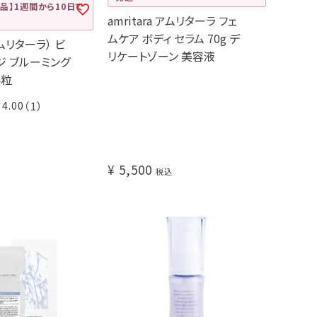
品】1週間から10日で
amritara アムリターラ フェ
ムケア ボディ セラム 70g デ
アムリターラ） ビ
リケートゾーン 美容液
ジ ブルーミング
4粒
4.00
（1）
¥
5,500
税込