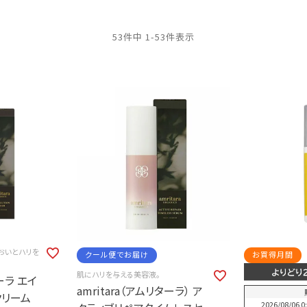
53
件中
1
-
53
件表示
おいとハリを
クール便でお届け
お買得月間
肌にハリを与える美容液。
ターラ エイ
amritara（アムリターラ） ア
クリーム
2026/08/06 0