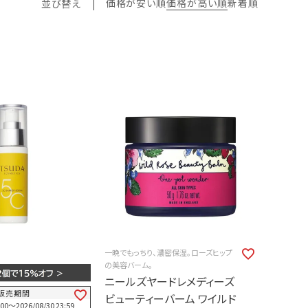
価格が安い順
価格が高い順
新着順
並び替え
一晩でもっちり、濃密保湿。ローズヒップ
の美容バーム。
ニールズヤードレメディーズ
販売期間
ビューティーバーム ワイルド
:00
〜
2026/08/30 23:59