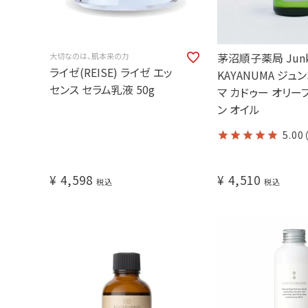
茅沼順子薬局 Jun
大切なのは、肌本来の力
ライゼ(REISE) ライゼ エッ
KAYANUMA ジュ
センス セラム乳液 50g
マ カドゥー オリー
ン オイル
5.00
¥
4,598
¥
4,510
税込
税込