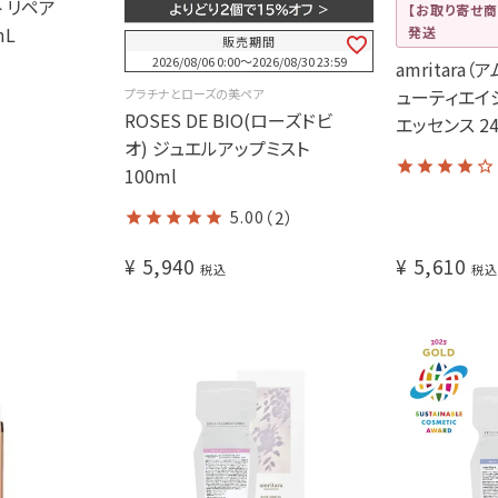
 リペア
【お取り寄せ商
mL
発送
販売期間
2026/08/06 0:00
〜
2026/08/30 23:59
amritara（
ューティエイ
プラチナとローズの美ペア
ROSES DE BIO(ローズドビ
エッセンス 2
オ) ジュエルアップミスト
100ml
5.00
（2）
¥
5,940
¥
5,610
税込
税込