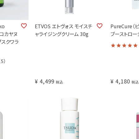
ko
ETVOS エトヴォス モイスチ
PureCur
ンコカヤヌ
ャライジングクリーム 30g
ブーストローシ
ブスクワラ
（5）
¥
4,499
¥
4,180
税込
税込