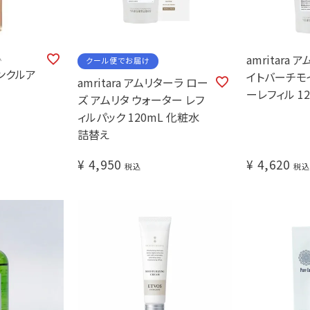
amritara
ム
クール便でお届け
リンクルア
イトバーチモ
amritara アムリターラ ロー
ーレフィル 12
ズ アムリタ ウォーター レフ
ィルパック 120mL 化粧水
詰替え
¥
4,950
¥
4,620
税込
税込