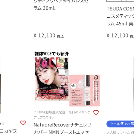
クティブリペアタイムレスセ
ラム 30mL
TSUDA COS
コスメティック
ラム 45ml 
¥
12,100
¥
12,100
税込
税
ヒト幹細胞培養液配合 毎日のスキンケ
アにプラスオン
ko
NatuoreRecoverナチュレリ
クール便でお
ンコカヤヌ
カバー NMNブーストエッセ
大人肌に、ハトムギ