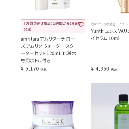
【お取り寄せ商品】1週間から10日で
攻めと守りの濃密アイセラ
発送
Yunth ユンス VA
イセラム 10ml
amritara アムリターラ ロー
ズ アムリタ ウォーター スタ
ーターセット 120mL 化粧水
専用ボトル付き
¥
5,170
¥
4,950
税込
税込