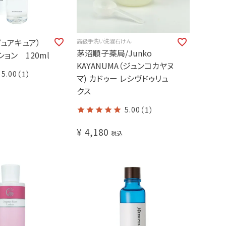
e（ピュアキュア）
高級手洗い洗濯石けん
茅沼順子薬局/Junko
ョン 120ml
KAYANUMA（ジュンコカヤヌ
5.00
（1）
マ) カドゥー レシヴドゥリュ
クス
5.00
（1）
¥
4,180
税込