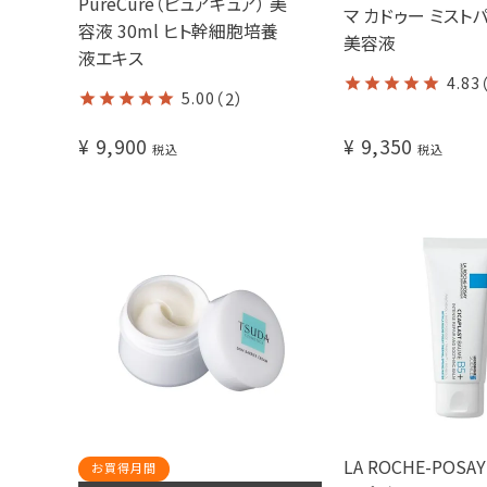
PureCure（ピュアキュア） 美
マ カドゥー ミスト
容液 30ml ヒト幹細胞培養
美容液
液エキス
4.83
5.00
（2）
¥
9,900
¥
9,350
税込
税込
LA ROCHE-POS
お買得月間