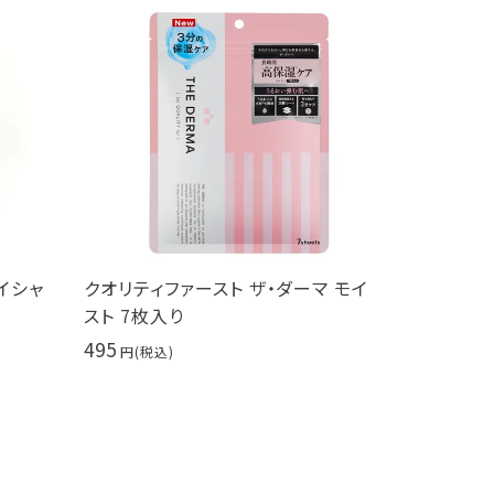
ファースト ザ・ダーマ モイ
PureCure（ピュアキュア） 美容
り
30ml ヒト幹細胞培養液エキス
9,900