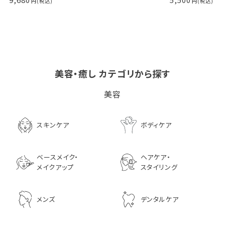
美容・癒し カテゴリから探す
ビタブリッドCヘアー
LPLP（ルプルプ） エッ
茅沼順子薬局 Jun
美容
EX(医薬部外品）
センスカラートリートメン
KAYANUMA ジ
ト エボニーブラック
ヤヌマ カドゥー 
8,726
ャンプー 200ml
3,630
スキンケア
ボディケア
2,970
ベースメイク・
ヘアケア・
メイクアップ
スタイリング
メンズ
デンタルケア