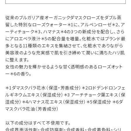
従来のブルガリア産オーガニックダマスクローズをダブル蒸
留した特別なローズウォーター＊1に、アルペンローゼ＊2、ア
ーティチョーク＊3、ハマナス＊4の3つの新成分を配合し、さら
にアロエベラ液汁＊5の配合量を増量。化粧水ではブランド最
多となる11種類のエキスを集結させて、化粧水でありながら
美容液のような充実感で肌を引き締めて潤いに満ちたハリ肌
に整えます。
女性の魅力を輝かせるような甘く透明感のあるローズオット
ー＊6の香り。
＊1ダマスクバラ花水（保湿・芳香成分）＊2ロドデンドロンフェ
ルギネウムエキス（保湿成分）＊3 アーチチョーク葉エキス（保
湿成分）＊4ハマナス花エキス（保湿成分）＊5保湿成分 ＊6ダ
マスクバラ花油（芳香成分）
以下の成分はすべて不使用です。
合成界面活性剤・合成防腐剤・合成香料・合成着色料・シリ