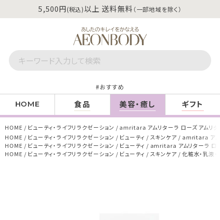
5,500円
以上 送料無料
(税込)
（一部地域を除く）
おすすめ
食品
美容・癒し
ギフト
HOME
HOME
ビューティ・ライフリラクゼーション
amritara アムリターラ ローズ アムリ
HOME
ビューティ・ライフリラクゼーション
ビューティ
スキンケア
amritara
HOME
ビューティ・ライフリラクゼーション
ビューティ
amritara アムリターラ 
HOME
ビューティ・ライフリラクゼーション
ビューティ
スキンケア
化粧水・乳液・