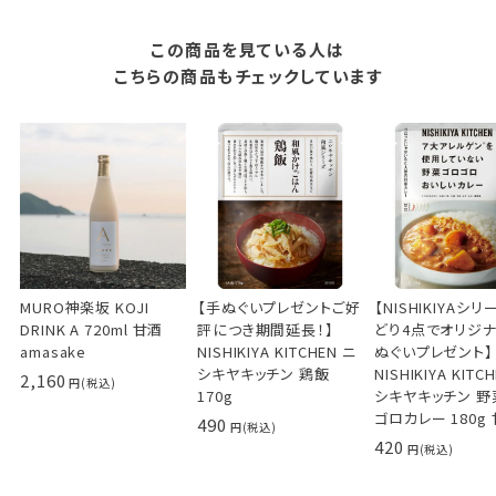
この商品を見ている人は
こちらの商品もチェックしています
MURO神楽坂 KOJI
【手ぬぐいプレゼントご好
【NISHIKIYAシ
DRINK A 720ml 甘酒
評につき期間延長！】
どり4点でオリジ
amasake
NISHIKIYA KITCHEN ニ
ぬぐいプレゼント】
シキヤキッチン 鶏飯
NISHIKIYA KITC
2,160
170g
シキヤキッチン 
ゴロカレー 180g
490
420