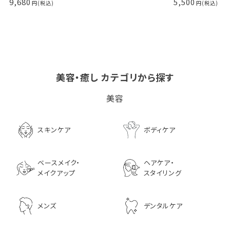
9,680
5,500
美容・癒し カテゴリから探す
ビタブリッドCヘアー
LPLP（ルプルプ） エッ
茅沼順子薬局 Jun
美容
EX(医薬部外品）
センスカラートリートメン
KAYANUMA ジ
ト エボニーブラック
ヤヌマ カドゥー 
8,726
ャンプー 200ml
3,630
スキンケア
ボディケア
2,970
ベースメイク・
ヘアケア・
メイクアップ
スタイリング
メンズ
デンタルケア