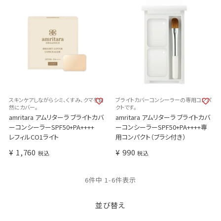
スキンケアしながらシミ、くすみ、クマを自
ブライトカバーコンシーラーの専用コンパ
然にカバー。
クトです。
amritara アムリターラ ブライトカバ
amritara アムリターラ ブライトカバ
ーコンシーラーSPF50+PA++++
ーコンシーラーSPF50+PA++++専
レフィルCO1ライト
用コンパクト（ブラシ付き）
¥
1,760
¥
990
税込
税込
6
件中
1
-
6
件表示
並び替え